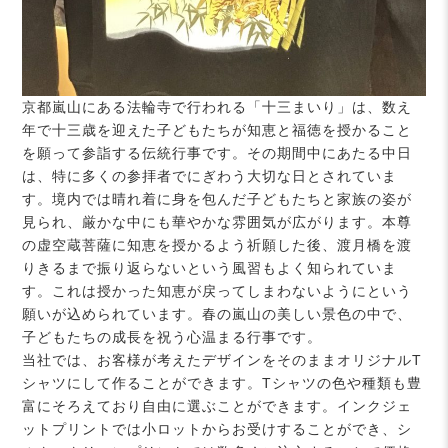
京都嵐山にある法輪寺で行われる「十三まいり」は、数え
年で十三歳を迎えた子どもたちが知恵と福徳を授かること
を願って参詣する伝統行事です。その期間中にあたる中日
は、特に多くの参拝者でにぎわう大切な日とされていま
す。境内では晴れ着に身を包んだ子どもたちと家族の姿が
見られ、厳かな中にも華やかな雰囲気が広がります。本尊
の虚空蔵菩薩に知恵を授かるよう祈願した後、渡月橋を渡
りきるまで振り返らないという風習もよく知られていま
す。これは授かった知恵が戻ってしまわないようにという
願いが込められています。春の嵐山の美しい景色の中で、
子どもたちの成長を祝う心温まる行事です。
当社では、お客様が考えたデザインをそのままオリジナルT
シャツにして作ることができます。Tシャツの色や種類も豊
富にそろえており自由に選ぶことができます。インクジェ
ットプリントでは小ロットからお受けすることができ、シ