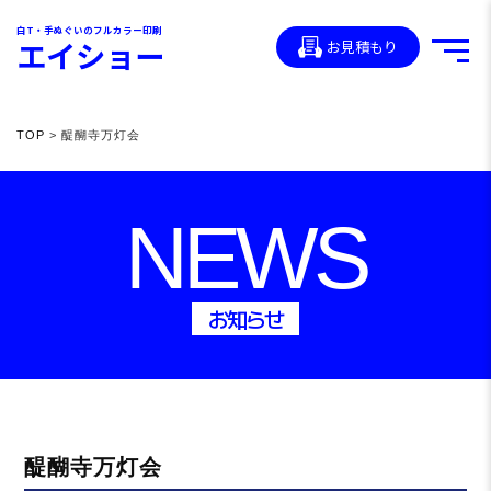
白T・手ぬぐいのフルカラー印刷
エイショー
お見積もり
TOP
> 醍醐寺万灯会
NEWS
お知らせ
醍醐寺万灯会