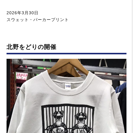
投
2026年3月30日
稿
カ
スウェット・パーカープリント
日:
テ
ゴ
リ
北野をどりの開催
ー