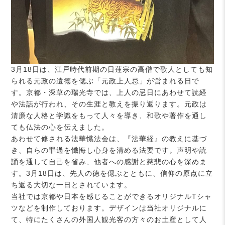
3月18日は、江戸時代前期の日蓮宗の高僧で歌人としても知
られる元政の遺徳を偲ぶ「元政上人忌」が営まれる日で
す。京都・深草の瑞光寺では、上人の忌日にあわせて読経
や法話が行われ、その生涯と教えを振り返ります。元政は
清廉な人格と学識をもって人々を導き、和歌や著作を通し
ても仏法の心を伝えました。
あわせて修される法華懺法会は、『法華経』の教えに基づ
き、自らの罪過を懺悔し心身を清める法要です。声明や読
誦を通して自己を省み、他者への感謝と慈悲の心を深めま
す。3月18日は、先人の徳を偲ぶとともに、信仰の原点に立
ち返る大切な一日とされています。
当社では京都や日本を感じることができるオリジナルTシャ
ツなどを制作しております。デザインは当社オリジナルに
て、特にたくさんの外国人観光客の方々のお土産として人