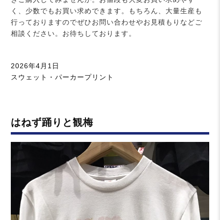
く、少数でもお買い求めできます。もちろん、大量生産も
行っておりますのでぜひお問い合わせやお見積もりなどご
相談ください。お待ちしております。
投
2026年4月1日
稿
カ
スウェット・パーカープリント
日:
テ
ゴ
リ
はねず踊りと観梅
ー