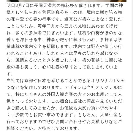
明日3月7日に長岡天満宮の梅花祭が催されます。学問の神
様として知られる菅原道真公をしのび、境内に咲き誇る梅
の花を愛でる春の行事です。道真公が梅をこよなく愛した
ことにちなみ、毎年二月から三月の見頃にあわせて行わ
れ、多くの参拝者でにぎわいます。紅梅や白梅がほのかな
香りを漂わせる中、神事が厳かに執り行われ、参拝者は学
業成就や家内安全を祈願します。境内では野点や催しが行
われることもあり、訪れた人々は早春の訪れを感じなが
ら、風情あるひとときを過ごします。梅の花越しに望む社
殿の姿も美しく、心和む春の祭りとして親しまれていま
す。
当社では京都や日本を感じることができるオリジナルTシャ
ツなどを制作しております。デザインは当社オリジナルに
て、特にたくさんの外国人観光客の方々のお土産として人
気となっております。この機会に当社の商品を見ていただ
きご購入してみませんか。お値段も大変お買い求めやす
く、少数でもお買い求めできます。もちろん、大量生産も
行っておりますのでぜひお問い合わせやお見積もりなどご
相談ください。お待ちしております。