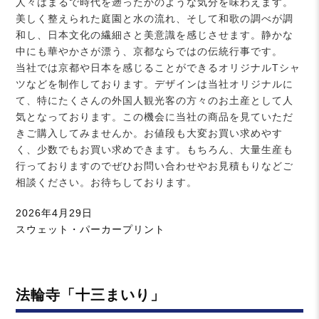
人々はまるで時代を遡ったかのような気分を味わえます。
美しく整えられた庭園と水の流れ、そして和歌の調べが調
和し、日本文化の繊細さと美意識を感じさせます。静かな
中にも華やかさが漂う、京都ならではの伝統行事です。
当社では京都や日本を感じることができるオリジナルTシャ
ツなどを制作しております。デザインは当社オリジナルに
て、特にたくさんの外国人観光客の方々のお土産として人
気となっております。この機会に当社の商品を見ていただ
きご購入してみませんか。お値段も大変お買い求めやす
く、少数でもお買い求めできます。もちろん、大量生産も
行っておりますのでぜひお問い合わせやお見積もりなどご
相談ください。お待ちしております。
投
2026年4月29日
稿
カ
スウェット・パーカープリント
日:
テ
ゴ
リ
法輪寺「十三まいり」
ー