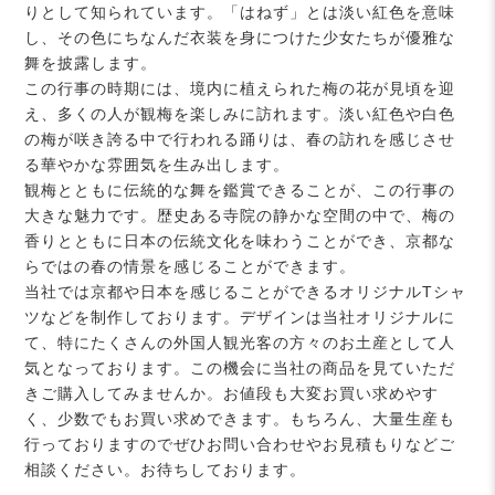
りとして知られています。「はねず」とは淡い紅色を意味
し、その色にちなんだ衣装を身につけた少女たちが優雅な
舞を披露します。
この行事の時期には、境内に植えられた梅の花が見頃を迎
え、多くの人が観梅を楽しみに訪れます。淡い紅色や白色
の梅が咲き誇る中で行われる踊りは、春の訪れを感じさせ
る華やかな雰囲気を生み出します。
観梅とともに伝統的な舞を鑑賞できることが、この行事の
大きな魅力です。歴史ある寺院の静かな空間の中で、梅の
香りとともに日本の伝統文化を味わうことができ、京都な
らではの春の情景を感じることができます。
当社では京都や日本を感じることができるオリジナルTシャ
ツなどを制作しております。デザインは当社オリジナルに
て、特にたくさんの外国人観光客の方々のお土産として人
気となっております。この機会に当社の商品を見ていただ
きご購入してみませんか。お値段も大変お買い求めやす
く、少数でもお買い求めできます。もちろん、大量生産も
行っておりますのでぜひお問い合わせやお見積もりなどご
相談ください。お待ちしております。