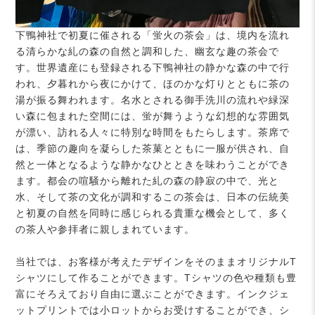
下鴨神社で初夏に催される「蛍火の茶会」は、境内を流れ
る清らかな糺の森の自然と調和した、幽玄な趣の茶会で
す。世界遺産にも登録される下鴨神社の静かな森の中で行
われ、夕暮れから夜にかけて、ほのかな灯りとともに茶の
湯が振る舞われます。名水とされる御手洗川の流れや緑深
い森に包まれた空間には、蛍が舞うような幻想的な雰囲気
が漂い、訪れる人々に特別な時間をもたらします。茶席で
は、季節の趣向を凝らした茶菓とともに一服が供され、自
然と一体となるような静かなひとときを味わうことができ
ます。都会の喧騒から離れた糺の森の静寂の中で、光と
水、そして茶の文化が調和するこの茶会は、日本の伝統美
と初夏の自然を同時に感じられる貴重な機会として、多く
の茶人や参拝者に親しまれています。
当社では、お客様が考えたデザインをそのままオリジナルT
シャツにして作ることができます。Tシャツの色や種類も豊
富にそろえており自由に選ぶことができます。インクジェ
ットプリントでは小ロットからお受けすることができ、シ