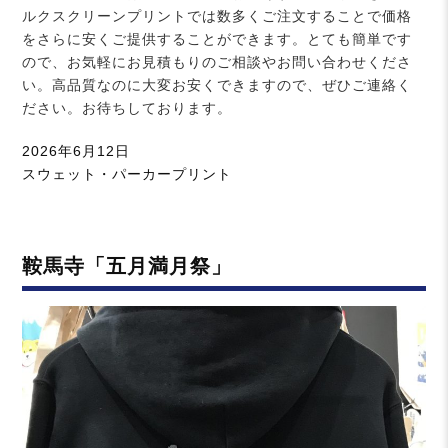
ルクスクリーンプリントでは数多くご注文することで価格
をさらに安くご提供することができます。とても簡単です
ので、お気軽にお見積もりのご相談やお問い合わせくださ
い。高品質なのに大変お安くできますので、ぜひご連絡く
ださい。お待ちしております。
投
2026年6月12日
稿
カ
スウェット・パーカープリント
日:
テ
ゴ
リ
鞍馬寺「五月満月祭」
ー