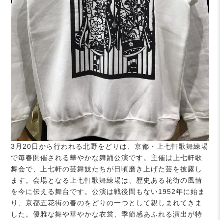
3月20日から行われる北野をどりは、京都・上七軒歌舞練場
で毎春開催される華やかな舞踊公演です。主催は上七軒歌
舞会で、上七軒の芸舞妓たちが日頃磨き上げた芸を披露し
ます。会場となる上七軒歌舞練場は、歴史ある花街の風情
を今に伝える舞台です。公演は戦後間もない1952年に始ま
り、京都五花街の春のをどりの一つとして親しまれてきま
した。優雅な舞や華やかな衣裳、季節感あふれる演出が特