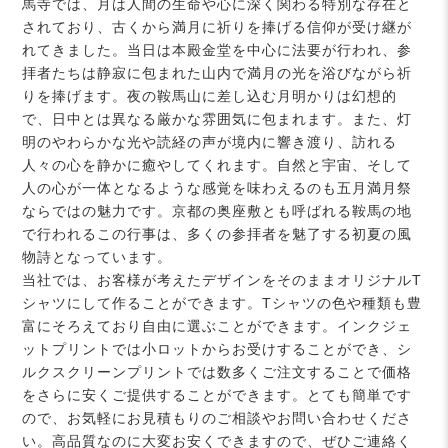
馬寺では、月は人間の生命や心に深く関わる特別な存在と
されており、古くから満月に祈りを捧げる信仰が受け継が
れてきました。当日は本殿金堂を中心に法要が行われ、参
拝者たちは静寂に包まれた山内で満月の光を浴びながら祈
りを捧げます。夜の鞍馬山に差し込む月明かりは幻想的
で、日中とは異なる厳かな雰囲気に包まれます。また、灯
明のやわらかな光や読経の声が境内に響き渡り、訪れる
人々の心を静かに癒やしてくれます。自然と宇宙、そして
人の心が一体となるような感覚を味わえるのも五月満月祭
ならではの魅力です。京都の奥座敷とも呼ばれる鞍馬の地
で行われるこの行事は、多くの参拝者を魅了する初夏の風
物詩となっています。
当社では、お客様が考えたデザインをそのままオリジナルT
シャツにして作ることができます。Tシャツの色や種類も豊
富にそろえており自由に選ぶことができます。インクジェ
ットプリントでは小ロットからお受けすることができ、シ
ルクスクリーンプリントでは数多くご注文することで価格
をさらに安くご提供することができます。とても簡単です
ので、お気軽にお見積もりのご相談やお問い合わせくださ
い。高品質なのに大変お安くできますので、ぜひご連絡く