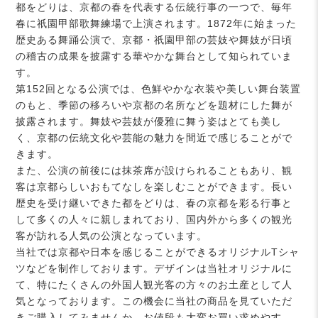
都をどりは、京都の春を代表する伝統行事の一つで、毎年
春に祇園甲部歌舞練場で上演されます。1872年に始まった
歴史ある舞踊公演で、京都・祇園甲部の芸妓や舞妓が日頃
の稽古の成果を披露する華やかな舞台として知られていま
す。
第152回となる公演では、色鮮やかな衣装や美しい舞台装置
のもと、季節の移ろいや京都の名所などを題材にした舞が
披露されます。舞妓や芸妓が優雅に舞う姿はとても美し
く、京都の伝統文化や芸能の魅力を間近で感じることがで
きます。
また、公演の前後には抹茶席が設けられることもあり、観
客は京都らしいおもてなしを楽しむことができます。長い
歴史を受け継いできた都をどりは、春の京都を彩る行事と
して多くの人々に親しまれており、国内外から多くの観光
客が訪れる人気の公演となっています。
当社では京都や日本を感じることができるオリジナルTシャ
ツなどを制作しております。デザインは当社オリジナルに
て、特にたくさんの外国人観光客の方々のお土産として人
気となっております。この機会に当社の商品を見ていただ
きご購入してみませんか。お値段も大変お買い求めやす