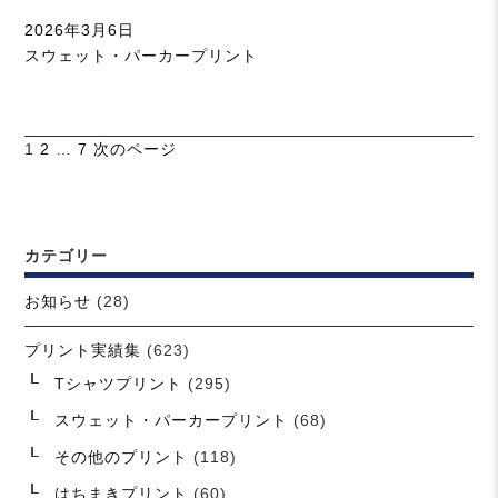
投
2026年3月6日
稿
カ
スウェット・パーカープリント
日:
テ
ゴ
リ
投
ペ
ペ
ペ
1
2
…
7
次のページ
ー
稿
ー
ー
ー
の
ジ
ジ
ジ
ペ
ー
カテゴリー
ジ
送
お知らせ
(28)
り
プリント実績集
(623)
Tシャツプリント
(295)
スウェット・パーカープリント
(68)
その他のプリント
(118)
はちまきプリント
(60)