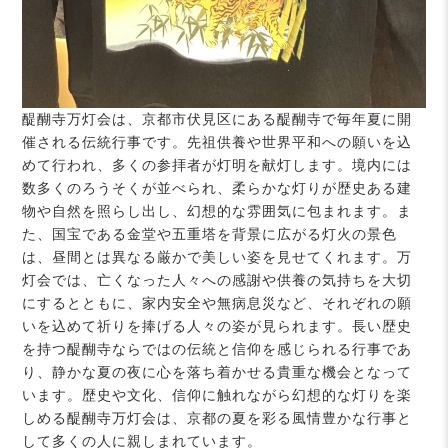
醍醐寺万灯会は、京都市伏見区にある醍醐寺で毎年夏に開
催される伝統行事です。先祖供養や世界平和への願いを込
めて行われ、多くの参拝者が灯明を献灯します。境内には
数多くのろうそくが並べられ、柔らかな灯りが歴史ある建
物や自然を照らし出し、幻想的な雰囲気に包まれます。ま
た、国宝である金堂や五重塔を背景に広がる灯火の景色
は、昼間とは異なる厳かで美しい姿を見せてくれます。万
灯会では、亡くなった人々への感謝や供養の気持ちを大切
にするとともに、家内安全や無病息災など、それぞれの願
いを込めて祈りを捧げる人々の姿が見られます。長い歴史
を持つ醍醐寺ならではの伝統と信仰を感じられる行事であ
り、静かな夏の夜に心を落ち着かせる貴重な機会となって
います。歴史や文化、信仰に触れながら幻想的な灯りを楽
しめる醍醐寺万灯会は、京都の夏を彩る風情豊かな行事と
して多くの人に親しまれています。