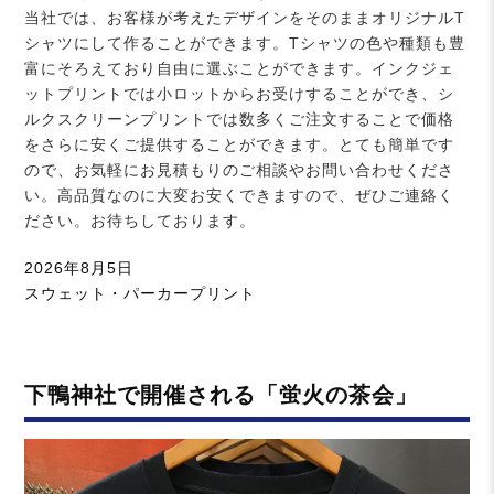
当社では、お客様が考えたデザインをそのままオリジナルT
シャツにして作ることができます。Tシャツの色や種類も豊
富にそろえており自由に選ぶことができます。インクジェ
ットプリントでは小ロットからお受けすることができ、シ
ルクスクリーンプリントでは数多くご注文することで価格
をさらに安くご提供することができます。とても簡単です
ので、お気軽にお見積もりのご相談やお問い合わせくださ
い。高品質なのに大変お安くできますので、ぜひご連絡く
ださい。お待ちしております。
投
2026年8月5日
稿
カ
スウェット・パーカープリント
日:
テ
ゴ
リ
下鴨神社で開催される「蛍火の茶会」
ー