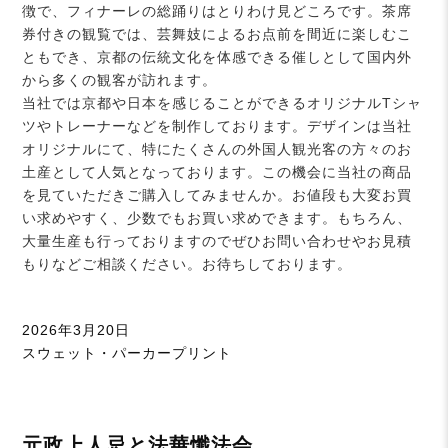
徴で、フィナーレの総踊りはとりわけ見どころです。茶席
券付きの観覧では、芸舞妓によるお点前を間近に楽しむこ
ともでき、京都の伝統文化を体感できる催しとして国内外
から多くの観客が訪れます。
当社では京都や日本を感じることができるオリジナルTシャ
ツやトレーナーなどを制作しております。デザインは当社
オリジナルにて、特にたくさんの外国人観光客の方々のお
土産として人気となっております。この機会に当社の商品
を見ていただきご購入してみませんか。お値段も大変お買
い求めやすく、少数でもお買い求めできます。もちろん、
大量生産も行っておりますのでぜひお問い合わせやお見積
もりなどご相談ください。お待ちしております。
投
2026年3月20日
稿
カ
スウェット・パーカープリント
日:
テ
ゴ
リ
元政上人忌と法華懺法会
ー