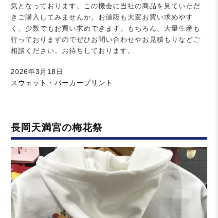
気となっております。この機会に当社の商品を見ていただ
きご購入してみませんか。お値段も大変お買い求めやす
く、少数でもお買い求めできます。もちろん、大量生産も
行っておりますのでぜひお問い合わせやお見積もりなどご
相談ください。お待ちしております。
投
2026年3月18日
稿
カ
スウェット・パーカープリント
日:
テ
ゴ
リ
長岡天満宮の梅花祭
ー