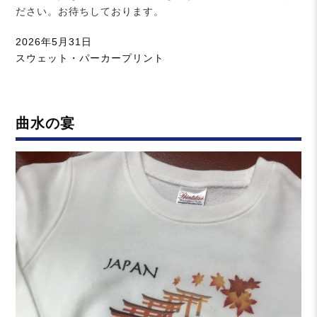
ださい。お待ちしております。
投
2026年5月31日
稿
カ
スウェット・パーカープリント
日:
テ
ゴ
リ
曲水の宴
ー