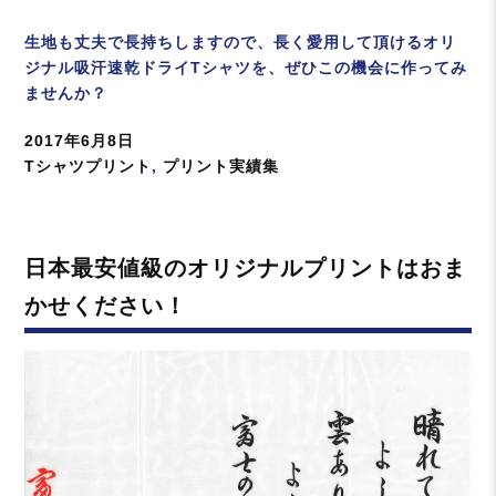
生地も丈夫で長持ちしますので、長く愛用して頂けるオリ
ジナル吸汗速乾ドライTシャツを、ぜひこの機会に作ってみ
ませんか？
投
2017年6月8日
稿
カ
Tシャツプリント
,
プリント実績集
日:
テ
ゴ
リ
日本最安値級のオリジナルプリントはおま
ー
かせください！