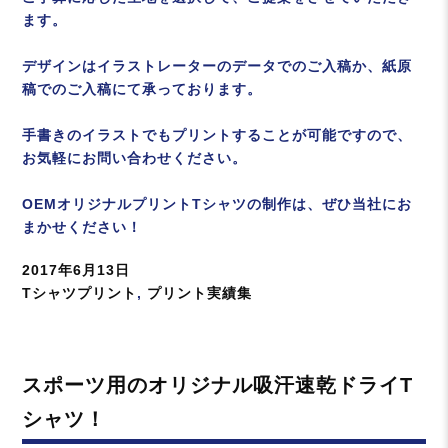
ます。
デザインはイラストレーターのデータでのご入稿か、紙原
稿でのご入稿にて承っております。
手書きのイラストでもプリントすることが可能ですので、
お気軽にお問い合わせください。
OEMオリジナルプリントTシャツの制作は、ぜひ当社にお
まかせください！
投
2017年6月13日
稿
カ
Tシャツプリント
,
プリント実績集
日:
テ
ゴ
リ
スポーツ用のオリジナル吸汗速乾ドライT
ー
シャツ！