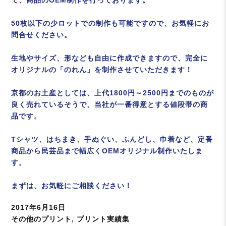
て、商品のOEM制作を行っております。
50枚以下の少ロットでの制作も可能ですので、お気軽にお
問合せください。
生地やサイズ、形なども自由に作成できますので、完全に
オリジナルの「のれん」を制作させていただきます！
京都のお土産としては、上代1800円～2500円までのものが
良く売れているそうで、当社が一番得意とする値段帯の商
品です。
Tシャツ、はちまき、手ぬぐい、ふんどし、巾着など、定番
商品から民芸品まで幅広くOEMオリジナル制作いたしま
す。
まずは、お気軽にご相談ください！
投
2017年6月16日
稿
カ
その他のプリント
,
プリント実績集