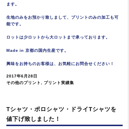
ます。
生地のみをお預かり致しまして、プリントのみの加工も可
能です。
ロットは少ロットから大ロットまで承っております。
Made in 京都の国内生産です。
興味をお持ちのお客様は、お気軽にお問合せください！
投
2017年6月28日
稿
カ
その他のプリント
,
プリント実績集
日:
テ
ゴ
リ
Tシャツ・ポロシャツ・ドライTシャツを
ー
値下げ致しました！