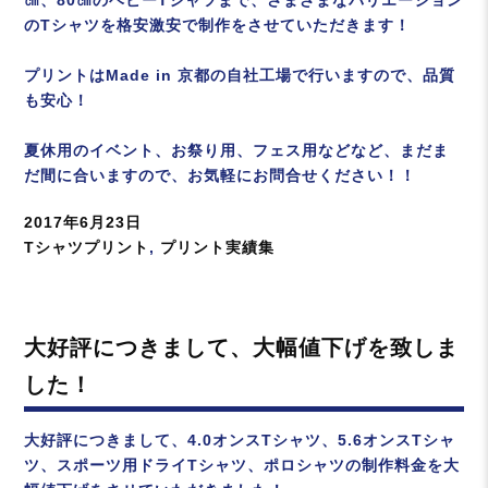
のTシャツを格安激安で制作をさせていただきます！
プリントはMade in 京都の自社工場で行いますので、品質
も安心！
夏休用のイベント、お祭り用、フェス用などなど、まだま
だ間に合いますので、お気軽にお問合せください！！
投
2017年6月23日
稿
カ
Tシャツプリント
,
プリント実績集
日:
テ
ゴ
リ
大好評につきまして、大幅値下げを致しま
ー
した！
大好評につきまして、4.0オンスTシャツ、5.6オンスTシャ
ツ、スポーツ用ドライTシャツ、ポロシャツの制作料金を大