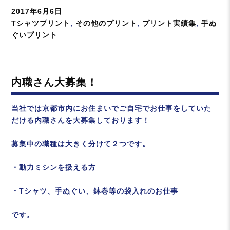
投
2017年6月6日
稿
カ
Tシャツプリント
,
その他のプリント
,
プリント実績集
,
手ぬ
日:
テ
ぐいプリント
ゴ
リ
ー
内職さん大募集！
当社では京都市内にお住まいでご自宅でお仕事をしていた
だける内職さんを大募集しております！
募集中の職種は大きく分けて２つです。
・動力ミシンを扱える方
・Tシャツ、手ぬぐい、鉢巻等の袋入れのお仕事
です。