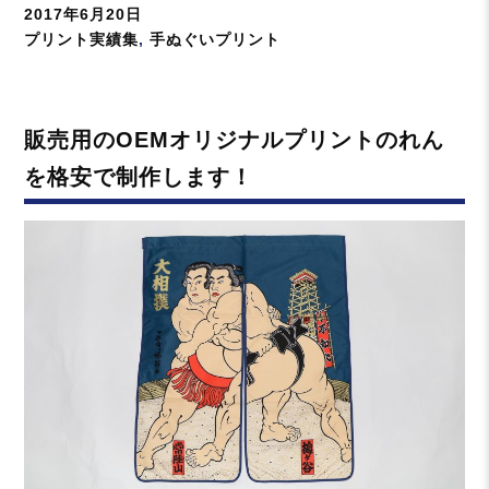
投
2017年6月20日
稿
カ
プリント実績集
,
手ぬぐいプリント
日:
テ
ゴ
リ
販売用のOEMオリジナルプリントのれん
ー
を格安で制作します！