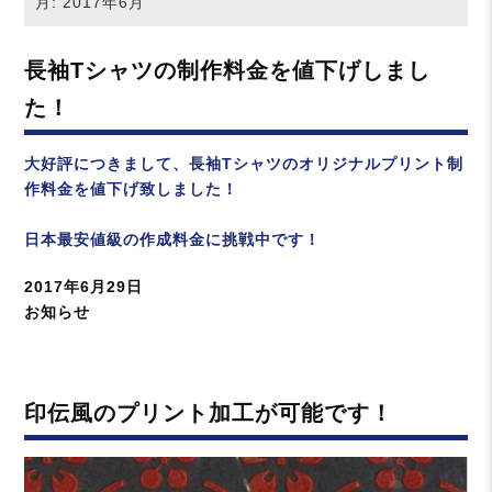
月:
2017年6月
長袖Tシャツの制作料金を値下げしまし
た！
大好評につきまして、長袖Tシャツのオリジナルプリント制
作料金を値下げ致しました！
日本最安値級の作成料金に挑戦中です！
投
2017年6月29日
稿
カ
お知らせ
日:
テ
ゴ
リ
印伝風のプリント加工が可能です！
ー