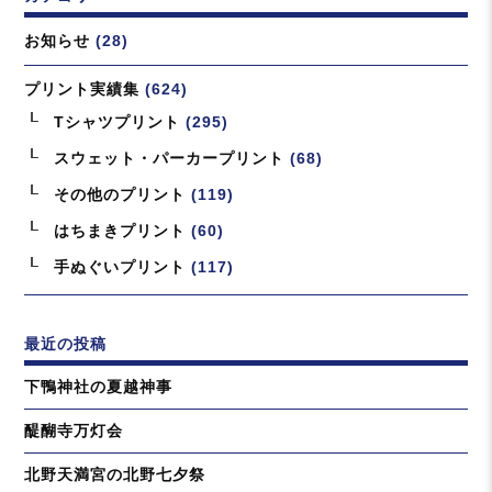
ー
お知らせ
(28)
プリント実績集
(624)
Tシャツプリント
(295)
スウェット・パーカープリント
(68)
その他のプリント
(119)
はちまきプリント
(60)
手ぬぐいプリント
(117)
最近の投稿
下鴨神社の夏越神事
醍醐寺万灯会
北野天満宮の北野七夕祭