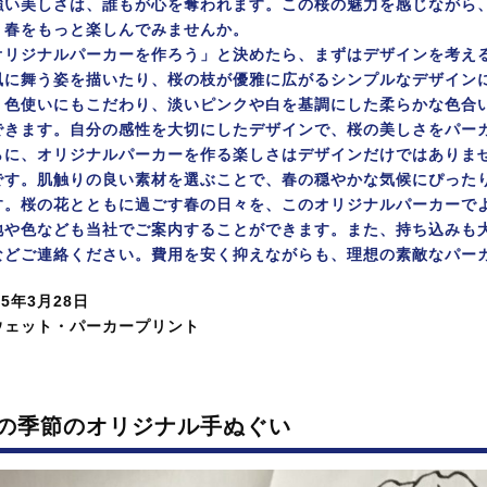
強い美しさは、誰もが心を奪われます。この桜の魅力を感じながら
、春をもっと楽しんでみませんか。
オリジナルパーカーを作ろう」と決めたら、まずはデザインを考え
風に舞う姿を描いたり、桜の枝が優雅に広がるシンプルなデザイン
。色使いにもこだわり、淡いピンクや白を基調にした柔らかな色合
できます。自分の感性を大切にしたデザインで、桜の美しさをパー
らに、オリジナルパーカーを作る楽しさはデザインだけではありま
です。肌触りの良い素材を選ぶことで、春の穏やかな気候にぴった
す。桜の花とともに過ごす春の日々を、このオリジナルパーカーで
地や色なども当社でご案内することができます。また、持ち込みも
などご連絡ください。費用を安く抑えながらも、理想の素敵なパー
25年3月28日
ウェット・パーカープリント
の季節のオリジナル手ぬぐい