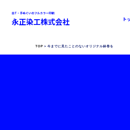
白T・手ぬぐいのフルカラー印刷
ト
永正染工株式会社
TOP
> 今までに見たことのないオリジナル鉢巻を