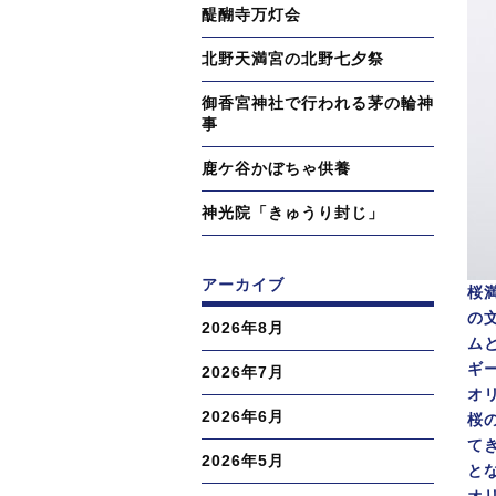
醍醐寺万灯会
北野天満宮の北野七夕祭
御香宮神社で行われる茅の輪神
事
鹿ケ谷かぼちゃ供養
神光院「きゅうり封じ」
アーカイブ
桜
の
2026年8月
ム
ギ
2026年7月
オ
2026年6月
桜
て
2026年5月
と