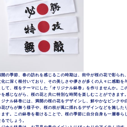
満開の季節、春の訪れを感じるこの時期は、街中が桜の花で彩られ
文化に深く根付いており、その美しさや儚さが多くの人々に感動を
として、桜をテーマにした「オリジナル鉢巻」を作りませんか。こ
ーを感じながら、桜の花と共に特別な時間を楽しむことができます
リジナル鉢巻には、満開の桜の花をデザインし、鮮やかなピンクや
の花びらが舞う様子や、桜の枝が風に揺れるデザインなどを施した
きます。この鉢巻を着けることで、桜の季節に自分自身も一層春ら
なるでしょう。