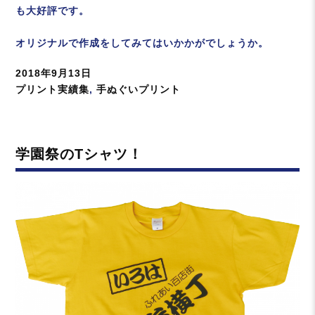
も大好評です。
オリジナルで作成をしてみてはいかかがでしょうか。
投
2018年9月13日
稿
カ
プリント実績集
,
手ぬぐいプリント
日:
テ
ゴ
リ
学園祭のTシャツ！
ー