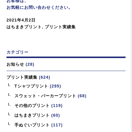
お客様は、
お気軽にお問い合わせください。
投
2021年4月2日
稿
カ
はちまきプリント
,
プリント実績集
日:
テ
ゴ
リ
カテゴリー
ー
お知らせ
(28)
プリント実績集
(624)
Tシャツプリント
(295)
スウェット・パーカープリント
(68)
その他のプリント
(119)
はちまきプリント
(60)
手ぬぐいプリント
(117)