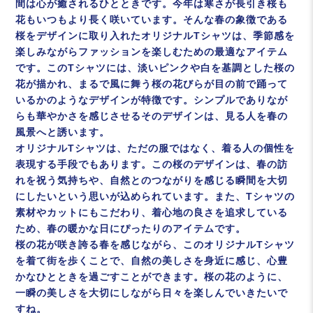
間は心が癒されるひとときです。今年は寒さが長引き桜も
花もいつもより長く咲いています。そんな春の象徴である
桜をデザインに取り入れたオリジナルTシャツは、季節感を
楽しみながらファッションを楽しむための最適なアイテム
です。このTシャツには、淡いピンクや白を基調とした桜の
花が描かれ、まるで風に舞う桜の花びらが目の前で踊って
いるかのようなデザインが特徴です。シンプルでありなが
らも華やかさを感じさせるそのデザインは、見る人を春の
風景へと誘います。
オリジナルTシャツは、ただの服ではなく、着る人の個性を
表現する手段でもあります。この桜のデザインは、春の訪
れを祝う気持ちや、自然とのつながりを感じる瞬間を大切
にしたいという思いが込められています。また、Tシャツの
素材やカットにもこだわり、着心地の良さを追求している
ため、春の暖かな日にぴったりのアイテムです。
桜の花が咲き誇る春を感じながら、このオリジナルTシャツ
を着て街を歩くことで、自然の美しさを身近に感じ、心豊
かなひとときを過ごすことができます。桜の花のように、
一瞬の美しさを大切にしながら日々を楽しんでいきたいで
すね。