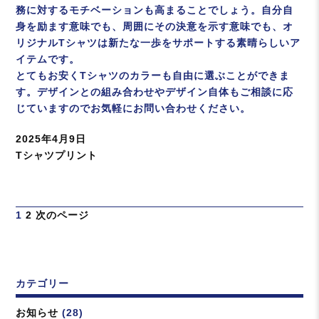
務に対するモチベーションも高まることでしょう。自分自
身を励ます意味でも、周囲にその決意を示す意味でも、オ
リジナルTシャツは新たな一歩をサポートする素晴らしいア
イテムです。
とてもお安くTシャツのカラーも自由に選ぶことができま
す。デザインとの組み合わせやデザイン自体もご相談に応
じていますのでお気軽にお問い合わせください。
投
2025年4月9日
稿
カ
Tシャツプリント
日:
テ
ゴ
リ
投
ペ
ペ
1
2
次のページ
ー
稿
ー
ー
の
ジ
ジ
ペ
ー
カテゴリー
ジ
送
お知らせ
(28)