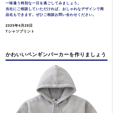
一味違う特別な一日を過ごしてみましょう。
当社にご相談していただければ、おしゃれなデザインで商
品化もできます。ぜひご相談お問い合わせください。
投
2025年4月28日
稿
カ
Tシャツプリント
日:
テ
ゴ
リ
かわいいペンギンパーカーを作りましょう
ー