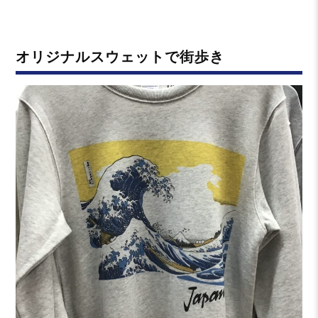
日:
テ
ゴ
リ
オリジナルスウェットで街歩き
ー