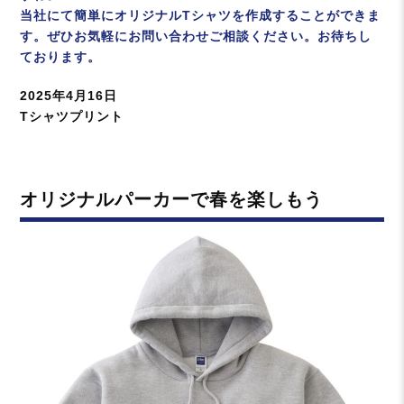
当社にて簡単にオリジナルTシャツを作成することができま
す。ぜひお気軽にお問い合わせご相談ください。お待ちし
ております。
投
2025年4月16日
稿
カ
Tシャツプリント
日:
テ
ゴ
リ
オリジナルパーカーで春を楽しもう
ー