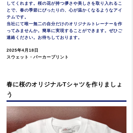
してくれます。桜の花が持つ儚さや美しさを取り入れるこ
とで、春の季節にぴったりの、心が温かくなるようなアイ
テムです。
当社にて唯一無二の自分だけのオリジナルトレーナーを作
ってみませんか。簡単に実現することができます。ぜひご
連絡ください。お待ちしております。
投
2025年4月18日
稿
カ
スウェット・パーカープリント
日:
テ
ゴ
リ
春に桜のオリジナルTシャツを作りましょ
ー
う