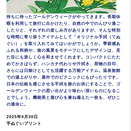
待ちに待ったゴールデンウィークがやってきます。長期休
暇を利用して旅行に出かけたり、自然の中でのんびり過ご
したりと、それぞれの楽しみ方がありますが、そんな特別
な時間に寄り添うアイテムとして「オリジナル手拭（てぬ
ぐい）」を取り入れてみてはいかがでしょうか。季節感あ
ふれる和柄や、旅の風景をモチーフにしたデザインは、見
た目にも楽しく心を和ませてくれます。コンパクトにたた
めてかさばらず、ハンカチ代わりや汗拭き、荷物の目印、
さらには日除けとしても活躍する万能アイテム。温泉旅館
での湯上がりや、屋外でのピクニックにもぴったりです。
日本の伝統を感じさせる手拭を旅のお供にすることで、ゴ
ールデンウィークの思い出がより味わい深いものになるこ
とでしょう。機能美と遊び心を兼ね備えた一枚を、ぜひこ
の連休に。
投
2025年4月30日
稿
カ
手ぬぐいプリント
日:
テ