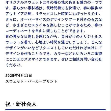
オリジナルスウェットはその着心地の良さも魅力の一つで
す。柔らかい素材感は、長時間着ても快適で、春の散歩や
アウトドア活動、リラックスした時間にもぴったりです。
さらに、オーバーサイズのデザインやフード付きのものな
ど、さまざまなスタイルを楽しむことができるため、春の
コーディネートを自由に楽しむことができます。
春の暖かな日差しを感じながら、自分だけのオリジナルス
ウェットを着て、心地よい時間を過ごしましょう。こんな
デザインがいいなどリクエストしていただければ当社にて
デザインを作ることもでき、カラーなどもいろいろご希望
にこたえカスタマイズできます。ぜひご相談お問い合わせ
ください。
投
2025年4月11日
稿
カ
スウェット・パーカープリント
日:
テ
ゴ
リ
祝・新社会人
ー