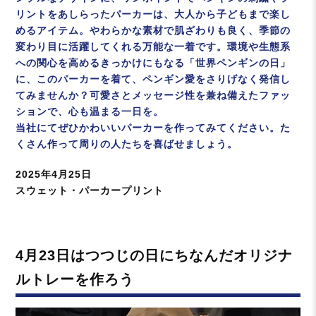
リントをあしらったパーカーは、大人から子どもまで楽し
めるアイテム。やわらかな素材で肌ざわりも良く、季節の
変わり目に活躍してくれる万能な一着です。環境や生態系
への関心を高めるきっかけにもなる「世界ペンギンの日」
に、このパーカーを着て、ペンギン愛をさりげなく発信し
てみませんか？可愛さとメッセージ性を兼ね備えたファッ
ションで、心も温まる一日を。
当社にてぜひかわいいパーカーを作ってみてください。た
くさん作って周りの人たちを喜ばせましょう。
投
2025年4月25日
稿
カ
スウェット・パーカープリント
日:
テ
ゴ
リ
4月23日はつつじの日にちなんだオリジナ
ー
ルトレーを作ろう