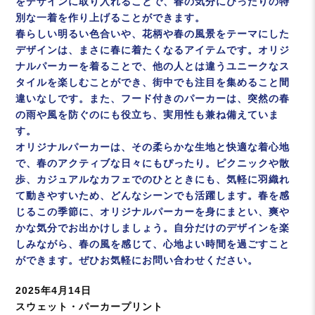
をデザインに取り入れることで、春の気分にぴったりの特
別な一着を作り上げることができます。
春らしい明るい色合いや、花柄や春の風景をテーマにした
デザインは、まさに春に着たくなるアイテムです。オリジ
ナルパーカーを着ることで、他の人とは違うユニークなス
タイルを楽しむことができ、街中でも注目を集めること間
違いなしです。また、フード付きのパーカーは、突然の春
の雨や風を防ぐのにも役立ち、実用性も兼ね備えていま
す。
オリジナルパーカーは、その柔らかな生地と快適な着心地
で、春のアクティブな日々にもぴったり。ピクニックや散
歩、カジュアルなカフェでのひとときにも、気軽に羽織れ
て動きやすいため、どんなシーンでも活躍します。春を感
じるこの季節に、オリジナルパーカーを身にまとい、爽や
かな気分でお出かけしましょう。自分だけのデザインを楽
しみながら、春の風を感じて、心地よい時間を過ごすこと
ができます。ぜひお気軽にお問い合わせください。
投
2025年4月14日
稿
カ
スウェット・パーカープリント