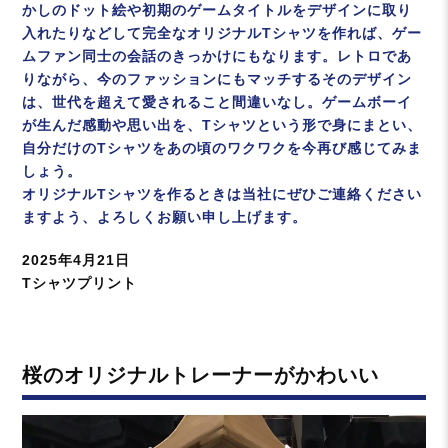
かしのドット絵や初期のゲームタイトルをデザインに取り
入れたりなどして完全なオリジナルTシャツを作れば、ゲー
ムファン同士の会話のきっかけにもなります。レトロであ
りながら、今のファッションにもマッチするそのデザイン
は、世代を超えて愛されること間違いなし。ゲームボーイ
が生んだ感動や思い出を、Tシャツという形で身にまとい、
自分だけのTシャツをあの頃のワクワクを今再び感じてみま
しょう。
オリジナルTシャツを作るときは当社にぜひご連絡ください
ますよう、よろしくお願い申し上げます。
投
2025年4月21日
稿
カ
Tシャツプリント
日:
テ
ゴ
リ
桜のオリジナルトレーナーがかわいい
ー