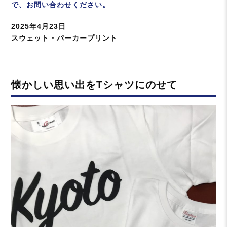
で、お問い合わせください。
投
2025年4月23日
稿
カ
スウェット・パーカープリント
日:
テ
ゴ
リ
懐かしい思い出をTシャツにのせて
ー