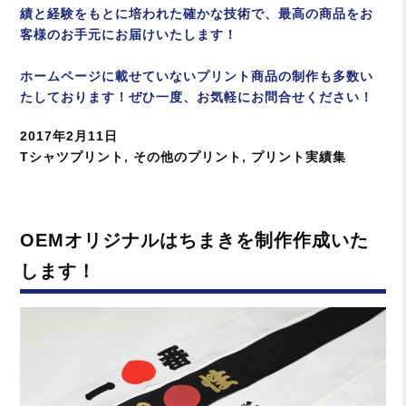
績と経験をもとに培われた確かな技術で、最高の商品をお
客様のお手元にお届けいたします！
ホームページに載せていないプリント商品の制作も多数い
たしております！ぜひ一度、お気軽にお問合せください！
投
2017年2月11日
稿
カ
Tシャツプリント
,
その他のプリント
,
プリント実績集
日:
テ
ゴ
リ
OEMオリジナルはちまきを制作作成いた
ー
します！