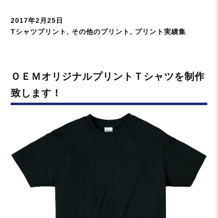
投
2017年2月25日
稿
カ
Tシャツプリント
,
その他のプリント
,
プリント実績集
日:
テ
ゴ
リ
ＯＥＭオリジナルプリントＴシャツを制作
ー
致します！