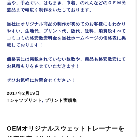
品や、手ぬぐい、はちまき、巾着、のれんなどのＯＥＭ民
芸品まで幅広く制作をいたしております。
当社はオリジナル商品の制作が初めてのお客様にもわかり
やすい、生地代、プリント代、版代、送料、消費税すべて
コミコミの格安激安料金を当社ホームページの価格表に掲
載しております！
価格表には掲載されていない枚数や、商品も格安激安にて
お見積もりをさせていただきます！
ぜひお気軽にお問合せください！
投
2017年2月19日
稿
カ
Tシャツプリント
,
プリント実績集
日:
テ
ゴ
リ
OEMオリジナルスウェットトレーナーを
ー