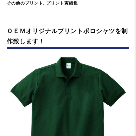
稿
カ
その他のプリント
,
プリント実績集
日:
テ
ゴ
リ
ＯＥＭオリジナルプリントポロシャツを制
ー
作致します！