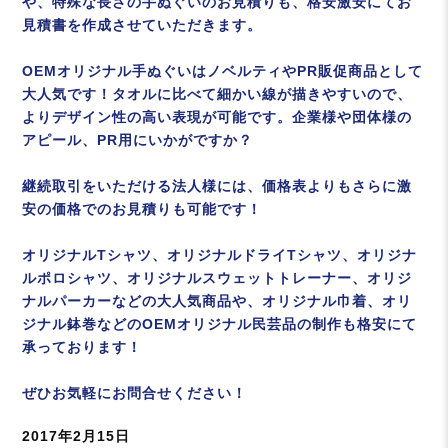
や、特殊な長さの手ぬぐいのお見積りも、格安激安にてお
見積書を作成させていただきます。
OEMオリジナル手ぬぐいはノベルティやPR販促商品として
大人気です！タオルに比べて細かい線が描きやすいので、
よりデザイン性の高い表現が可能です。企業様や団体様の
アピール、PR用にいかがですか？
継続取引をいただける法人様には、価格表よりもさらに激
安の価格でのお見積りも可能です！
オリジナルTシャツ、オリジナルドライTシャツ、オリジナ
ルポロシャツ、オリジナルスウェットトレーナー、オリジ
ナルパーカーなどの大人気商品や、オリジナル巾着、オリ
ジナル鉢巻などのOEMオリジナル民芸品の制作も格安にて
承っております！
ぜひお気軽にお問合せください！
投
2017年2月15日