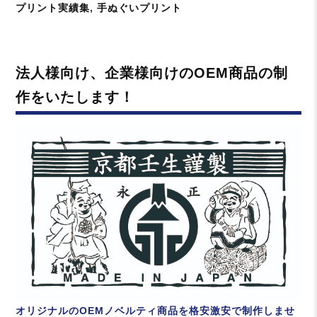
稿
カ
プリント実績集
,
手ぬぐいプリント
日:
テ
ゴ
リ
法人様向け、企業様向けのOEM商品の制
ー
作をいたします！
オリジナルのOEMノベルティ商品を格安激安で制作しませ