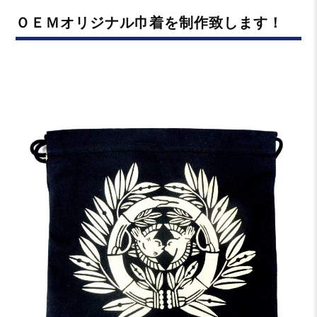
リ
ＯＥＭオリジナル巾着を制作致します！
ー