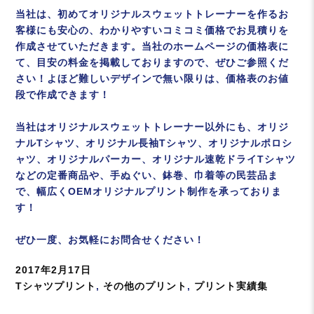
当社は、初めてオリジナルスウェットトレーナーを作るお
客様にも安心の、わかりやすいコミコミ価格でお見積りを
作成させていただきます。当社のホームページの価格表に
て、目安の料金を掲載しておりますので、ぜひご参照くだ
さい！よほど難しいデザインで無い限りは、価格表のお値
段で作成できます！
当社はオリジナルスウェットトレーナー以外にも、オリジ
ナルTシャツ、オリジナル長袖Tシャツ、オリジナルポロシ
ャツ、オリジナルパーカー、オリジナル速乾ドライTシャツ
などの定番商品や、手ぬぐい、鉢巻、巾着等の民芸品ま
で、幅広くOEMオリジナルプリント制作を承っておりま
す！
ぜひ一度、お気軽にお問合せください！
投
2017年2月17日
稿
カ
Tシャツプリント
,
その他のプリント
,
プリント実績集
日:
テ