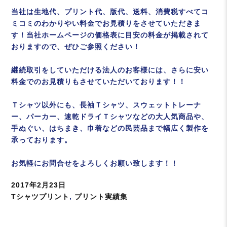
当社は生地代、プリント代、版代、送料、消費税すべてコ
ミコミのわかりやい料金でお見積りをさせていただきま
す！当社ホームページの価格表に目安の料金が掲載されて
おりますので、ぜひご参照ください！
継続取引をしていただける法人のお客様には、さらに安い
料金でのお見積りもさせていただいております！！
Ｔシャツ以外にも、長袖Ｔシャツ、スウェットトレーナ
ー、パーカー、速乾ドライＴシャツなどの大人気商品や、
手ぬぐい、はちまき、巾着などの民芸品まで幅広く製作を
承っております。
お気軽にお問合せをよろしくお願い致します！！
投
2017年2月23日
稿
カ
Tシャツプリント
,
プリント実績集
日:
テ
ゴ