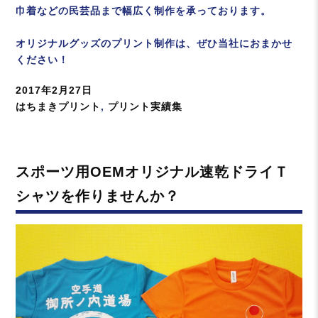
巾着などの民芸品まで幅広く制作を承っております。
オリジナルグッズのプリント制作は、ぜひ当社におまかせ
ください！
投
2017年2月27日
稿
カ
はちまきプリント
,
プリント実績集
日:
テ
ゴ
リ
スポーツ用OEMオリジナル速乾ドライＴ
ー
シャツを作りませんか？