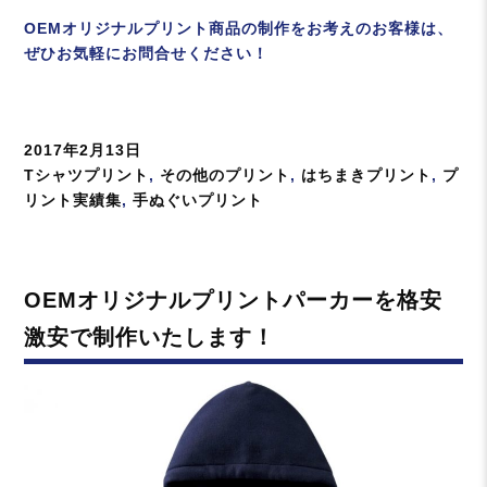
OEMオリジナルプリント商品の制作をお考えのお客様は、
ぜひお気軽にお問合せください！
投
2017年2月13日
稿
カ
Tシャツプリント
,
その他のプリント
,
はちまきプリント
,
プ
日:
テ
リント実績集
,
手ぬぐいプリント
ゴ
リ
ー
OEMオリジナルプリントパーカーを格安
激安で制作いたします！