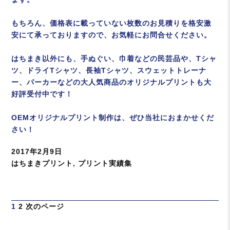
もちろん、価格表に載っていない枚数のお見積りを格安激
安にて承っておりますので、お気軽にお問合せください。
はちまき以外にも、手ぬぐい、巾着などの民芸品や、Tシャ
ツ、ドライTシャツ、長袖Tシャツ、スウェットトレーナ
ー、パーカーなどの大人気商品のオリジナルプリントも大
好評受付中です！
OEMオリジナルプリント制作は、ぜひ当社におまかせくだ
さい！
投
2017年2月9日
稿
カ
はちまきプリント
,
プリント実績集
日:
テ
ゴ
リ
投
ペ
ペ
1
2
次のページ
ー
稿
ー
ー
の
ジ
ジ