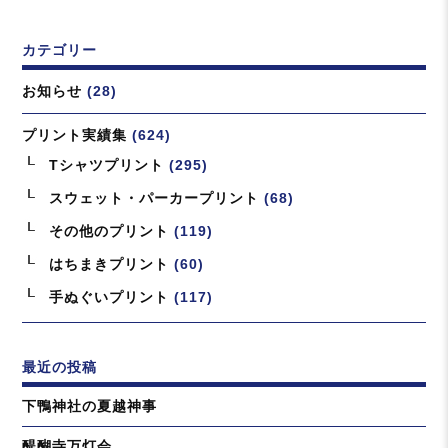
ペ
ー
カテゴリー
ジ
送
お知らせ
(28)
り
プリント実績集
(624)
Tシャツプリント
(295)
スウェット・パーカープリント
(68)
その他のプリント
(119)
はちまきプリント
(60)
手ぬぐいプリント
(117)
最近の投稿
下鴨神社の夏越神事
醍醐寺万灯会