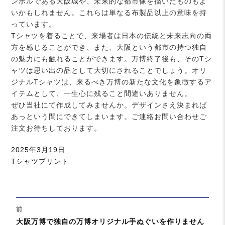
ンボルである大阪城や、未来的な都市像を描いたものもよ
いかもしれません。これらは単なる布製品以上の意味を持
っています。
Tシャツを着ることで、来場者は日本の伝統と未来志向の両
方を感じることができ、また、大阪という都市の持つ独自
の魅力にも触れることができます。万博終了後も、そのTシ
ャツは思い出の品として大切にされることでしょう。オリ
ジナルTシャツは、来るべき万博の新たな文化を象徴するア
イテムとして、一生心に残ること間違いありません。
ぜひ当社にて作成してみませんか。デザインさえ決まれば
あっという間にできてしまいます。ご連絡お問い合わせご
注文お待ちしております。
投
2025年3月19日
稿
カ
Tシャツプリント
日:
テ
ゴ
リ
投
ー
前
稿
過
大阪万博で独自の万博オリジナル手ぬぐいを作りません