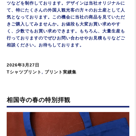
ツなどを制作しております。デザインは当社オリジナルに
て、特にたくさんの外国人観光客の方々のお土産として人
気となっております。この機会に当社の商品を見ていただ
きご購入してみませんか。お値段も大変お買い求めやす
く、少数でもお買い求めできます。もちろん、大量生産も
行っておりますのでぜひお問い合わせやお見積もりなどご
相談ください。お待ちしております。
投
2026年3月27日
稿
カ
Tシャツプリント
,
プリント実績集
日:
テ
ゴ
リ
相国寺の春の特別拝観
ー