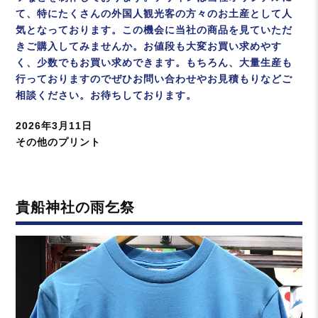
て、特にたくさんの外国人観光客の方々のお土産として人
気となっております。この機会に当社の商品を見ていただ
きご購入してみませんか。お値段も大変お買い求めやす
く、少数でもお買い求めできます。もちろん、大量生産も
行っておりますのでぜひお問い合わせやお見積もりなどご
相談ください。お待ちしております。
投
2026年3月11日
稿
カ
その他のプリント
日:
テ
ゴ
リ
貴船神社の雨乞祭
ー