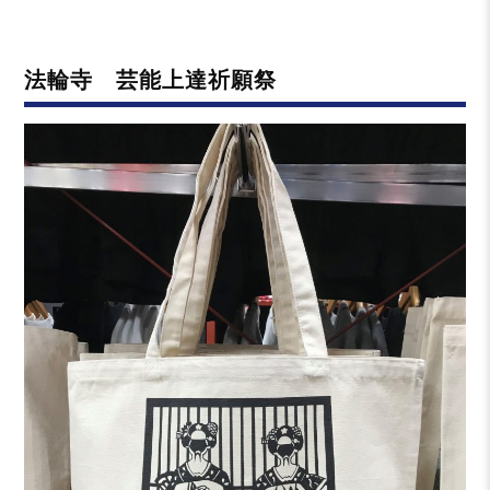
日:
テ
ゴ
リ
法輪寺 芸能上達祈願祭
ー