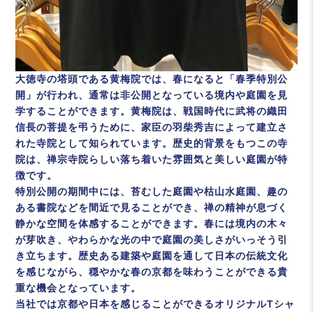
大徳寺の塔頭である黄梅院では、春になると「春季特別公
開」が行われ、通常は非公開となっている境内や庭園を見
学することができます。黄梅院は、戦国時代に武将の織田
信長の菩提を弔うために、家臣の羽柴秀吉によって建立さ
れた寺院として知られています。歴史的背景をもつこの寺
院は、禅宗寺院らしい落ち着いた雰囲気と美しい庭園が特
徴です。
特別公開の期間中には、苔むした庭園や枯山水庭園、趣の
ある書院などを間近で見ることができ、禅の精神が息づく
静かな空間を体感することができます。春には境内の木々
が芽吹き、やわらかな光の中で庭園の美しさがいっそう引
き立ちます。歴史ある建築や庭園を通して日本の伝統文化
を感じながら、穏やかな春の京都を味わうことができる貴
重な機会となっています。
当社では京都や日本を感じることができるオリジナルTシャ