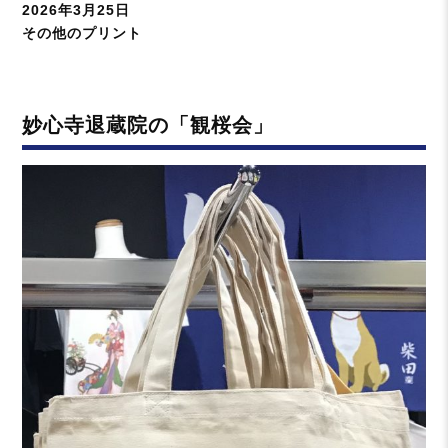
投
2026年3月25日
稿
カ
その他のプリント
日:
テ
ゴ
リ
妙心寺退蔵院の「観桜会」
ー