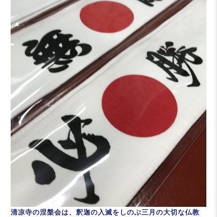
清凉寺の涅槃会は、釈迦の入滅をしのぶ三月の大切な仏教