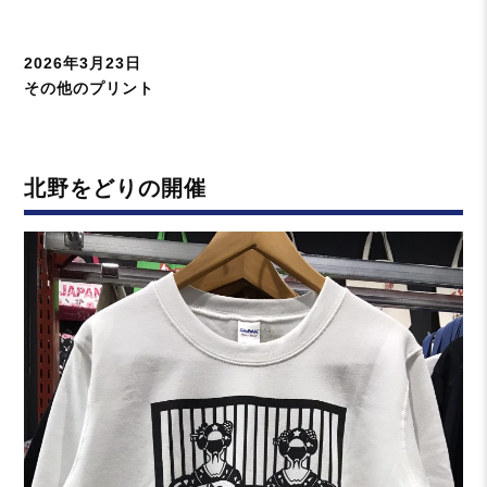
投
2026年3月23日
稿
カ
その他のプリント
日:
テ
ゴ
リ
北野をどりの開催
ー