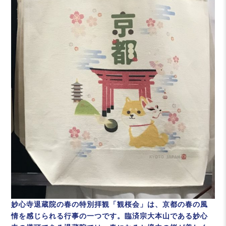
妙心寺退蔵院の春の特別拝観「観桜会」は、京都の春の風
情を感じられる行事の一つです。臨済宗大本山である妙心