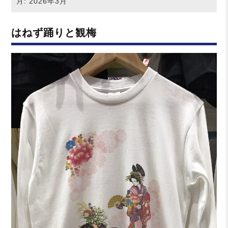
月:
2026年3月
はねず踊りと観梅