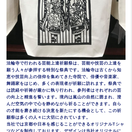
法輪寺で行われる芸能上達祈願祭は、芸能や技芸の上達を
願う人々が参拝する特別な祭典です。法輪寺は古くから知
恵や技芸向上の信仰を集めてきた寺院で、俳優や音楽家、
舞踊家をはじめ、多くの表現者が祈願に訪れます。祭典で
は読経や祈祷が厳かに執り行われ、参列者はそれぞれの芸
の向上と精進を誓います。境内は嵐山の自然に囲まれ、澄
んだ空気の中で心を静めながら祈ることができます。自ら
の才能を磨き続ける決意を新たにする機会として、この祈
願祭は多くの人々に大切にされています。
当社では京都や日本を感じることができるオリジナルTシャ
ツなどを制作しております。デザインは当社オリジナルに