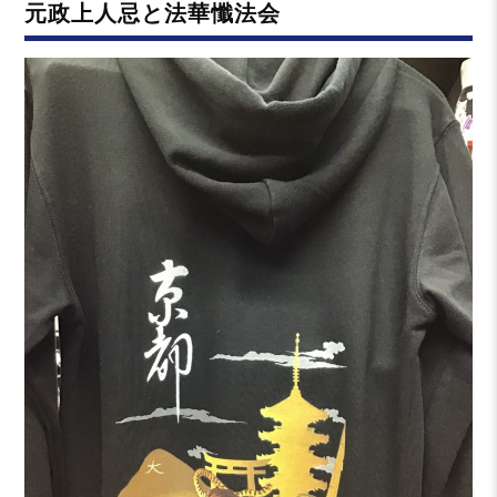
元政上人忌と法華懺法会
ー