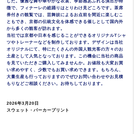
した。優雅な舞や華やかな衣裳、季節感あふれる演出が特
徴で、フィナーレの総踊りはとりわけ見どころです。茶席
券付きの観覧では、芸舞妓によるお点前を間近に楽しむこ
ともでき、京都の伝統文化を体感できる催しとして国内外
から多くの観客が訪れます。
当社では京都や日本を感じることができるオリジナルTシャ
ツやトレーナーなどを制作しております。デザインは当社
オリジナルにて、特にたくさんの外国人観光客の方々のお
土産として人気となっております。この機会に当社の商品
を見ていただきご購入してみませんか。お値段も大変お買
い求めやすく、少数でもお買い求めできます。もちろん、
大量生産も行っておりますのでぜひお問い合わせやお見積
もりなどご相談ください。お待ちしております。
投
2026年3月20日
稿
カ
スウェット・パーカープリント
日:
テ
ゴ
リ