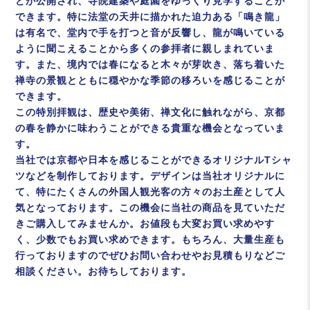
どが公開され、寺院建築や庭園をゆっくり見学することが
できます。特に法堂の天井に描かれた迫力ある「鳴き龍」
は有名で、堂内で手を打つと音が反響し、龍が鳴いている
ように聞こえることから多くの参拝者に親しまれていま
す。また、境内では春になると木々が芽吹き、落ち着いた
禅寺の景観とともに穏やかな季節の移ろいを感じることが
できます。
この特別拝観は、歴史や美術、禅文化に触れながら、京都
の春を静かに味わうことができる貴重な機会となっていま
す。
当社では京都や日本を感じることができるオリジナルTシャ
ツなどを制作しております。デザインは当社オリジナルに
て、特にたくさんの外国人観光客の方々のお土産として人
気となっております。この機会に当社の商品を見ていただ
きご購入してみませんか。お値段も大変お買い求めやす
く、少数でもお買い求めできます。もちろん、大量生産も
行っておりますのでぜひお問い合わせやお見積もりなどご
相談ください。お待ちしております。