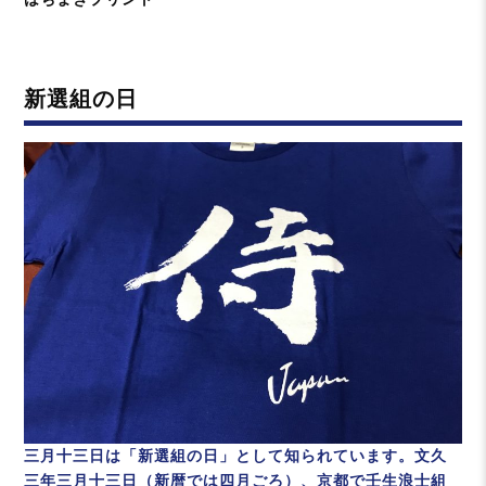
日:
テ
ゴ
リ
新選組の日
ー
三月十三日は「新選組の日」として知られています。文久
三年三月十三日（新暦では四月ごろ）、京都で壬生浪士組