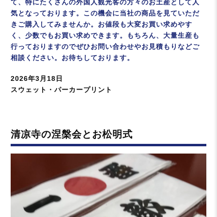
て、特にたくさんの外国人観光客の方々のお土産として人
気となっております。この機会に当社の商品を見ていただ
きご購入してみませんか。お値段も大変お買い求めやす
く、少数でもお買い求めできます。もちろん、大量生産も
行っておりますのでぜひお問い合わせやお見積もりなどご
相談ください。お待ちしております。
投
2026年3月18日
稿
カ
スウェット・パーカープリント
日:
テ
ゴ
リ
清凉寺の涅槃会とお松明式
ー