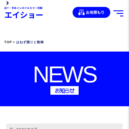
白T・手ぬぐいのフルカラー印刷
エイショー
お見積もり
TOP
> はねず踊りと観梅
NEWS
お知らせ