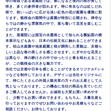
寺の塔頭である退蔵院では、春になると境内の桜が美しく
咲き、多くの参拝者が訪れます。特に有名なのは紅しだれ
桜で、枝いっぱいに広がる淡い紅色の花が庭園を優雅に彩
ります。観桜会の期間中は庭園が特別に公開され、禅寺な
らではの静かな雰囲気の中で、落ち着いて花見を楽しむこ
とができます。
また、退蔵院には国宝の水墨画として知られる瓢鮎図の模
本展示などもあり、日本の伝統文化に触れることができま
す。枯山水庭園や池泉庭園と桜が調和した景観は、京都ら
しい上品な春の美しさを感じさせます。にぎやかな花見と
は異なり、禅の静けさの中でゆったりと春を味わえること
が、この観桜会の大きな魅力です。
当社では京都や日本を感じることができるオリジナルTシャ
ツなどを制作しております。デザインは当社オリジナルに
て、特にたくさんの外国人観光客の方々のお土産として人
気となっております。この機会に当社の商品を見ていただ
きご購入してみませんか。お値段も大変お買い求めやす
く、少数でもお買い求めできます。もちろん、大量生産も
行っておりますのでぜひお問い合わせやお見積もりなどご
相談ください。お待ちしております。