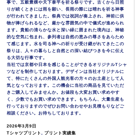
事で、五穀豊穣や天下泰平を祈る祭りです。古くから日照
りが続くときには雨を願い、長雨の際には晴れを祈る神事
が行われてきました。祭典では祝詞が奏上され、神前に供
物が捧げられるなど、厳かな雰囲気の中で儀式が進められ
ます。貴船の清らかな水と深い緑に囲まれた境内は、神秘
的な空気に包まれ、参列者は自然の恵みの尊さをあらため
て感じます。水を司る神への祈りが受け継がれてきたこの
祭りは、人々の暮らしと自然との深い結びつきを今に伝え
る大切な行事です。
当社では京都や日本を感じることができるオリジナルTシャ
ツなどを制作しております。デザインは当社オリジナルに
て、特にたくさんの外国人観光客の方々のお土産として人
気となっております。この機会に当社の商品を見ていただ
きご購入してみませんか。お値段も大変お買い求めやす
く、少数でもお買い求めできます。もちろん、大量生産も
行っておりますのでぜひお問い合わせやお見積もりなどご
相談ください。お待ちしております。
投
2026年3月9日
稿
カ
Tシャツプリント
,
プリント実績集