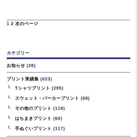
日:
テ
ゴ
リ
投
ペ
ペ
1
2
次のページ
ー
稿
ー
ー
の
ジ
ジ
ペ
ー
カテゴリー
ジ
送
お知らせ
(28)
り
プリント実績集
(623)
Tシャツプリント
(295)
スウェット・パーカープリント
(68)
その他のプリント
(118)
はちまきプリント
(60)
手ぬぐいプリント
(117)