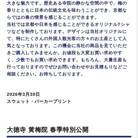
大きな魅力です。歴史ある寺院の静かな空間の中で、梅の
香りとともに日本の伝統文化を味わうことができ、京都な
らではの春の情景を感じることができます。
当社では京都や日本を感じることができるオリジナルTシャ
ツなどを制作しております。デザインは当社オリジナルに
て、特にたくさんの外国人観光客の方々のお土産として人
気となっております。この機会に当社の商品を見ていただ
きご購入してみませんか。お値段も大変お買い求めやす
く、少数でもお買い求めできます。もちろん、大量生産も
行っておりますのでぜひお問い合わせやお見積もりなどご
相談ください。お待ちしております。
投
2026年3月30日
稿
カ
スウェット・パーカープリント
日:
テ
ゴ
リ
大徳寺 黄梅院 春季特別公開
ー