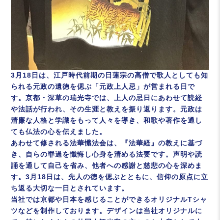
3月18日は、江戸時代前期の日蓮宗の高僧で歌人としても知
られる元政の遺徳を偲ぶ「元政上人忌」が営まれる日で
す。京都・深草の瑞光寺では、上人の忌日にあわせて読経
や法話が行われ、その生涯と教えを振り返ります。元政は
清廉な人格と学識をもって人々を導き、和歌や著作を通し
ても仏法の心を伝えました。
あわせて修される法華懺法会は、『法華経』の教えに基づ
き、自らの罪過を懺悔し心身を清める法要です。声明や読
誦を通して自己を省み、他者への感謝と慈悲の心を深めま
す。3月18日は、先人の徳を偲ぶとともに、信仰の原点に立
ち返る大切な一日とされています。
当社では京都や日本を感じることができるオリジナルTシャ
ツなどを制作しております。デザインは当社オリジナルに