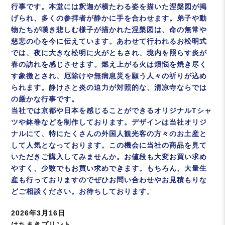
行事です。本堂には釈迦が横たわる姿を描いた涅槃図が掲
げられ、多くの参拝者が静かに手を合わせます。弟子や動
物たちが嘆き悲しむ様子が描かれた涅槃図は、命の無常や
慈悲の心を今に伝えています。あわせて行われるお松明式
では、夜に大きな松明に火がともされ、境内を照らす炎が
春の訪れを感じさせます。燃え上がる火は煩悩を焼き尽く
す象徴とされ、厄除けや無病息災を願う人々の祈りが込め
られます。静けさと炎の迫力が対照的な、清凉寺ならでは
の厳かな行事です。
当社では京都や日本を感じることができるオリジナルTシャ
ツや鉢巻などを制作しております。デザインは当社オリジ
ナルにて、特にたくさんの外国人観光客の方々のお土産と
して人気となっております。この機会に当社の商品を見て
いただきご購入してみませんか。お値段も大変お買い求め
やすく、少数でもお買い求めできます。もちろん、大量生
産も行っておりますのでぜひお問い合わせやお見積もりな
どご相談ください。お待ちしております。
投
2026年3月16日
稿
カ
はちまきプリント