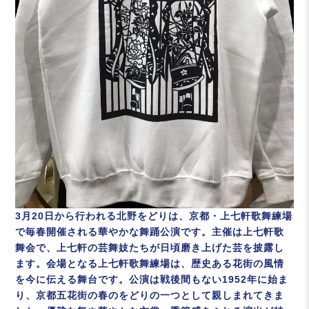
3月20日から行われる北野をどりは、京都・上七軒歌舞練場
で毎春開催される華やかな舞踊公演です。主催は上七軒歌
舞会で、上七軒の芸舞妓たちが日頃磨き上げた芸を披露し
ます。会場となる上七軒歌舞練場は、歴史ある花街の風情
を今に伝える舞台です。公演は戦後間もない1952年に始ま
り、京都五花街の春のをどりの一つとして親しまれてきま