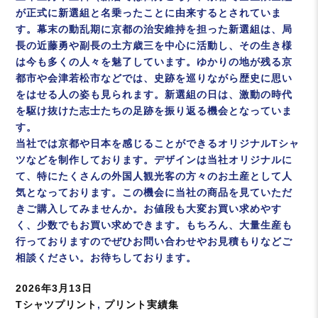
が正式に新選組と名乗ったことに由来するとされていま
す。幕末の動乱期に京都の治安維持を担った新選組は、局
長の近藤勇や副長の土方歳三を中心に活動し、その生き様
は今も多くの人々を魅了しています。ゆかりの地が残る京
都市や会津若松市などでは、史跡を巡りながら歴史に思い
をはせる人の姿も見られます。新選組の日は、激動の時代
を駆け抜けた志士たちの足跡を振り返る機会となっていま
す。
当社では京都や日本を感じることができるオリジナルTシャ
ツなどを制作しております。デザインは当社オリジナルに
て、特にたくさんの外国人観光客の方々のお土産として人
気となっております。この機会に当社の商品を見ていただ
きご購入してみませんか。お値段も大変お買い求めやす
く、少数でもお買い求めできます。もちろん、大量生産も
行っておりますのでぜひお問い合わせやお見積もりなどご
相談ください。お待ちしております。
投
2026年3月13日
稿
カ
Tシャツプリント
,
プリント実績集