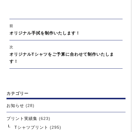
日:
テ
ゴ
リ
投
ー
前
稿
過
オリジナル手拭を制作いたします！
ナ
去
ビ
の
次
ゲ
投
次
オリジナルTシャツをご予算に合わせて制作いたしま
ー
稿:
の
す！
シ
投
ョ
稿:
ン
カテゴリー
お知らせ
(28)
プリント実績集
(623)
Tシャツプリント
(295)