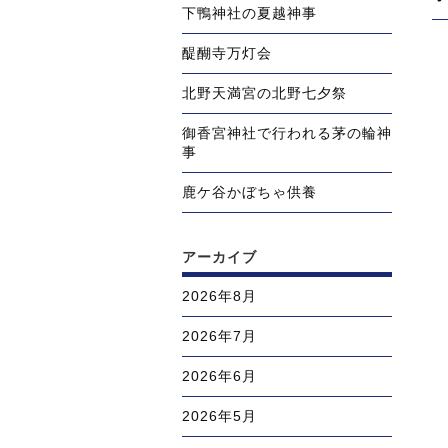
ー
下鴨神社の夏越神事
稿
の
シ
投
ョ
醍醐寺万灯会
稿
ン
北野天満宮の北野七夕祭
御香宮神社で行われる茅の輪神
事
鹿ケ谷かぼちゃ供養
アーカイブ
2026年8月
2026年7月
2026年6月
2026年5月