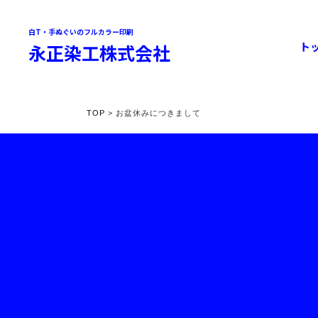
白T・手ぬぐいのフルカラー印刷
ト
永正染工株式会社
TOP
> お盆休みにつきまして