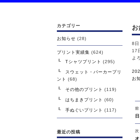
カテゴリー
お
お知らせ
(28)
8
1
プリント実績集
(624)
よ
Tシャツプリント
(295)
投
20
スウェット・パーカープリ
稿
カ
お
ント
(68)
日:
テ
その他のプリント
(119)
ゴ
はちまきプリント
(60)
リ
投
ー
前
手ぬぐいプリント
(117)
稿
過
日
ナ
去
ビ
の
次
最近の投稿
ゲ
投
次
オ