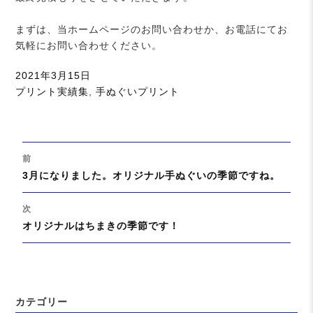
まずは、当ホームページのお問い合わせか、お電話にてお
気軽にお問い合わせください。
投
2021年3月15日
稿
カ
プリント実績集
,
手ぬぐいプリント
日:
テ
ゴ
リ
投
ー
前
稿
過
3月になりました。オリジナル手ぬぐいの季節ですね。
ナ
去
ビ
の
次
ゲ
投
次
オリジナルはちまきの季節です！
ー
稿:
の
シ
投
ョ
稿:
ン
カテゴリー