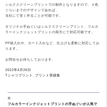
シルクスクリーンプリントでの制作となりますので、４色
ぐらいまでのデザインであれば、
当社にて安く作ることが可能です。
オリジナル手ぬぐいはシルクスクリーンプリント、フルカ
ラーインクジェットプリントの両方にて対応可能です。
PP袋入れや、カード入れなど、仕上げも柔軟に対応してお
ります。
お問合せお待ちしております。
投
2022年4月26日
稿
カ
Tシャツプリント
,
プリント実績集
日:
テ
ゴ
リ
投
ー
前
稿
過
フルカラーインクジェットプリントの手ぬぐいが人気で
ナ