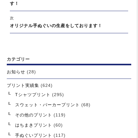
去
す！
ビ
の
ゲ
投
次
ー
稿:
次
オリジナル手ぬぐいの生産をしております！
シ
の
ョ
投
ン
稿:
カテゴリー
お知らせ
(28)
プリント実績集
(624)
Tシャツプリント
(295)
スウェット・パーカープリント
(68)
その他のプリント
(119)
はちまきプリント
(60)
手ぬぐいプリント
(117)