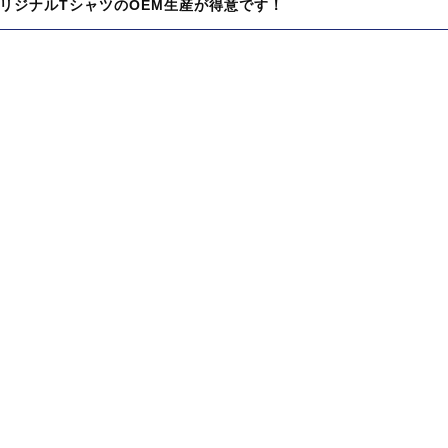
リジナルTシャツのOEM生産が得意です！
:
: