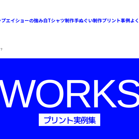
ップ
エイショーの強み
白Tシャツ制作
手ぬぐい制作
プリント事例
よ
？
WORK
プリント実例集