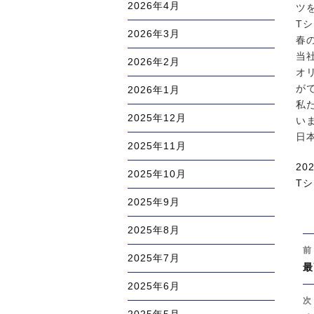
2026年4月
ツ
T
2026年3月
春
当
2026年2月
オ
が
2026年1月
私
2025年12月
い
日
2025年11月
投
20
2025年10月
稿
カ
T
日:
テ
2025年9月
ゴ
2025年8月
リ
投
ー
前
稿
2025年7月
過
最
ナ
去
2025年6月
ビ
の
次
ゲ