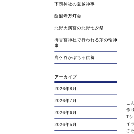
下鴨神社の夏越神事
醍醐寺万灯会
北野天満宮の北野七夕祭
御香宮神社で行われる茅の輪神
事
鹿ケ谷かぼちゃ供養
アーカイブ
2026年8月
2026年7月
こ
作
2026年6月
T
イ
2026年5月
さ