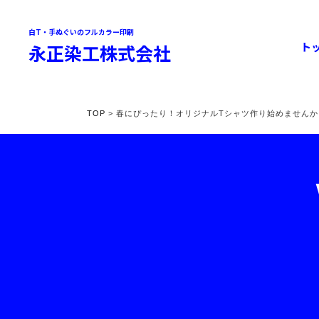
白T・手ぬぐいのフルカラー印刷
ト
永正染工株式会社
TOP
> 春にぴったり！オリジナルTシャツ作り始めませんか