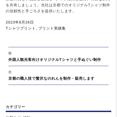
を共有しましょう。当社は京都でのオリジナルTシャツ制作
の信頼性と手ごろさを提供いたします。
投
2023年8月26日
稿
カ
Tシャツプリント
,
プリント実績集
日:
テ
ゴ
リ
投
ー
前
稿
過
外国人観光客向けオリジナルTシャツと手ぬぐい制作
ナ
去
ビ
の
次
ゲ
投
次
京都の職人技で贅沢なのれんを制作・販売します
ー
稿:
の
シ
投
ョ
稿:
ン
カテゴリー