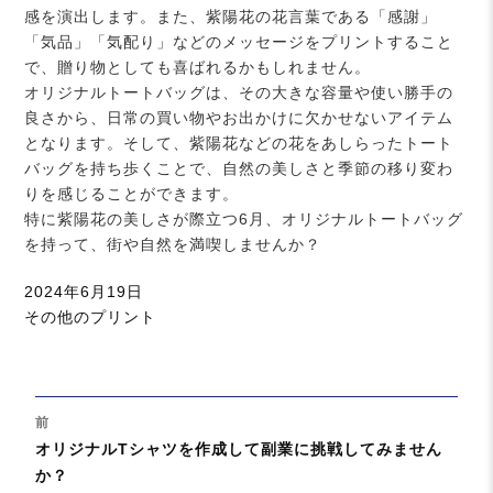
感を演出します。また、紫陽花の花言葉である「感謝」
「気品」「気配り」などのメッセージをプリントすること
で、贈り物としても喜ばれるかもしれません。
オリジナルトートバッグは、その大きな容量や使い勝手の
良さから、日常の買い物やお出かけに欠かせないアイテム
となります。そして、紫陽花などの花をあしらったトート
バッグを持ち歩くことで、自然の美しさと季節の移り変わ
りを感じることができます。
特に紫陽花の美しさが際立つ6月、オリジナルトートバッグ
を持って、街や自然を満喫しませんか？
投
2024年6月19日
稿
カ
その他のプリント
日:
テ
ゴ
リ
投
ー
前
稿
過
オリジナルTシャツを作成して副業に挑戦してみません
ナ
去
か？
ビ