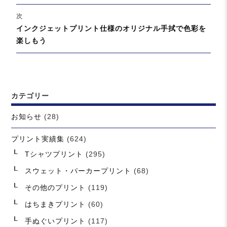
の
ゲ
投
次
ー
稿:
次
インクジェットプリント仕様のオリジナル手拭で色彩を
シ
の
楽しもう
ョ
投
ン
稿:
カテゴリー
お知らせ
(28)
プリント実績集
(624)
Tシャツプリント
(295)
スウェット・パーカープリント
(68)
その他のプリント
(119)
はちまきプリント
(60)
手ぬぐいプリント
(117)