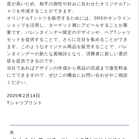
度が高いため、相手の個性や好みに合わせたオリジナルTシ
ャツを作成することができます。
オリジナルTシャツを販売するためには、SNSやオンライン
ショップを活用し、ターゲット層にアピールすることが重
要です。バレンタインデー限定のデザインや、ペアTシャツ
セットを提供することで、さらに注目を集めることができ
ます。このようなオリジナル商品を販売することで、バレ
ンタインデーの新たな風物詩となり、消費者に新しい選択
肢を提供できるのです。
当社であればデザインの作成から商品の完成まで激安料金
にてできますので、ぜひこの機会にお問い合わせやご相談
ください。
投
2025年2月14日
稿
カ
Tシャツプリント
日:
テ
ゴ
リ
投
ー
前
稿