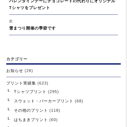
過
バレンタインデーにチョコレートの代わりにオリジナル
ナ
去
Tシャツをプレゼント
ビ
の
ゲ
投
次
ー
稿:
次
雪まつり開催の季節です
シ
の
ョ
投
ン
稿:
カテゴリー
お知らせ
(28)
プリント実績集
(623)
Tシャツプリント
(295)
スウェット・パーカープリント
(68)
その他のプリント
(118)
はちまきプリント
(60)