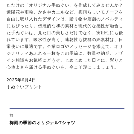
ただけの「オリジナル手ぬぐい」を作成してみませんか？
紫陽花や雨粒、かさやカエルなど、梅雨らしいモチーフを
自由に取り入れたデザインは、贈り物や店舗のノベルティ
にもぴったり。伝統的な和の素材と現代的な感性が融合し
た手ぬぐいは、見た目の美しさだけでなく、実用性にも優
れています。吸水性が高く、速乾性も抜群の綿素材は、日
常使いに最適です。企業ロゴやメッセージを添えて、オリ
ジナリティあふれる一枚をこの季節に。数量や納期、デザ
イン相談もお気軽にどうぞ。じめじめした日々に、彩りと
心地よさを届ける手ぬぐいを、今こそ形にしましょう。
投
2025年6月4日
稿
カ
手ぬぐいプリント
日:
テ
ゴ
リ
投
ー
前
稿
過
梅雨の季節のオリジナルTシャツ
ナ
去
ビ