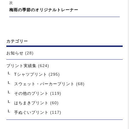
の
次
ゲ
投
次
梅雨の季節のオリジナルトレーナー
ー
稿:
の
シ
投
ョ
稿:
ン
カテゴリー
お知らせ
(28)
プリント実績集
(624)
Tシャツプリント
(295)
スウェット・パーカープリント
(68)
その他のプリント
(119)
はちまきプリント
(60)
手ぬぐいプリント
(117)