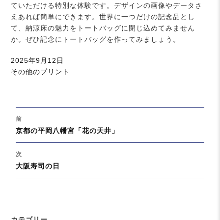
ていただける特別な体験です。デザインの画像やデータさ
えあれば簡単にできます。世界に一つだけの記念品とし
て、納涼床の魅力をトートバッグに閉じ込めてみません
か。ぜひ記念にトートバッグを作ってみましょう。
投
2025年9月12日
稿
カ
その他のプリント
日:
テ
ゴ
リ
投
ー
前
稿
過
京都の平岡八幡宮「花の天井」
ナ
去
ビ
の
次
ゲ
投
次
大阪寿司の日
ー
稿:
の
シ
投
ョ
稿:
ン
カテゴリー