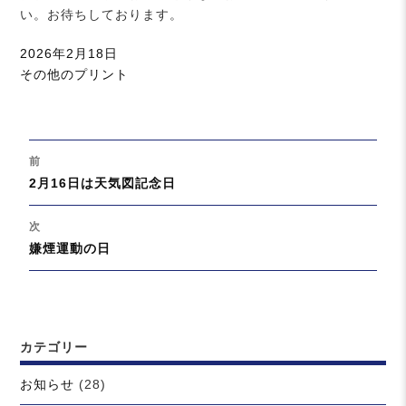
い。お待ちしております。
投
2026年2月18日
稿
カ
その他のプリント
日:
テ
ゴ
リ
投
ー
前
稿
過
2月16日は天気図記念日
ナ
去
ビ
の
次
ゲ
投
次
嫌煙運動の日
ー
稿:
の
シ
投
ョ
稿:
ン
カテゴリー
お知らせ
(28)