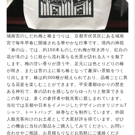
城南宮のしだれ梅と椿まつりは、京都市伏見区にある城南
宮で毎年早春に開催される華やかな行事です。境内の神苑
「春の山」では、約150本ものしだれ梅が咲き誇り、紅白の
花が滝のように枝から流れ落ちる光景が訪れる人々を魅了
します。梅の甘い香りが漂う中、足元には色とりどりの椿
が咲き、または苔の上に落ち椿となって趣深い景観をつく
り出します。椿は約300種が植えられており、品種ごとに異
なる花姿を楽しむことができます。平安遷都ゆかりの歴史
ある神社で、春の訪れを感じながらゆったりと散策できる
この祭りは、多くの参拝者や観光客に親しまれています。
当社では京都や日本をイメージしたデザインのオリジナルT
シャツ、トートバッグ、鉢巻などを制作しています。外国
人観光客向けのお土産として大変好評を得ています。ぜひ
この機会に当社の製品をご購入してみてください。お問い
合わせやご相談、お見積もりなどお気軽にご連絡くださ