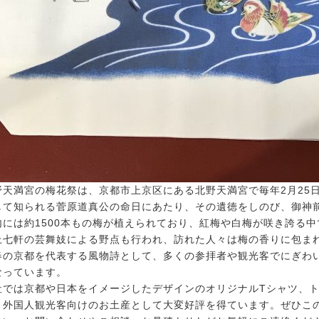
野天満宮の梅花祭は、京都市上京区にある北野天満宮で毎年2月25
して知られる菅原道真公の命日にあたり、その遺徳をしのび、御神
内には約1500本もの梅が植えられており、紅梅や白梅が咲き誇る
上七軒の芸舞妓による野点も行われ、訪れた人々は梅の香りに包ま
春の京都を代表する風物詩として、多くの参拝者や観光客でにぎわ
なっています。
社では京都や日本をイメージしたデザインのオリジナルTシャツ、
。外国人観光客向けのお土産として大変好評を得ています。ぜひこ