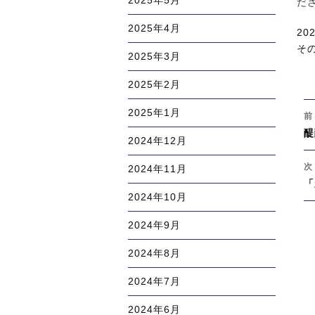
2025年5月
だ
2025年4月
投
20
稿
カ
そ
2025年3月
日:
テ
ゴ
2025年2月
リ
投
2025年1月
ー
前
稿
過
醍
ナ
2024年12月
去
ビ
の
次
2024年11月
ゲ
投
次
「
ー
2024年10月
稿
の
シ
投
ョ
2024年9月
稿
ン
2024年8月
2024年7月
2024年6月