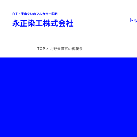
白T・手ぬぐいのフルカラー印刷
ト
永正染工株式会社
TOP
> 北野天満宮の梅花祭