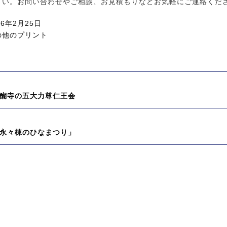
さい。お問い合わせやご相談、お見積もりなどお気軽にご連絡くだ
26年2月25日
の他のプリント
醐寺の五大力尊仁王会
永々棟のひなまつり」
:
: