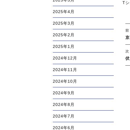
2025年5月
稿
カ
T
日:
テ
2025年4月
ゴ
リ
2025年3月
投
ー
前
稿
2025年2月
過
京
ナ
去
ビ
2025年1月
の
次
ゲ
投
次
2024年12月
伏
ー
稿
の
シ
2024年11月
投
ョ
稿
ン
2024年10月
2024年9月
2024年8月
2024年7月
2024年6月