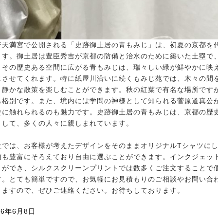
野天満宮で公開される「史跡御土居の青もみじ」は、初夏の京都を
ます。御土居は豊臣秀吉が京都の防備と治水のために築いた土塁で
。その歴史ある空間に広がる青もみじは、瑞々しい緑が鮮やかに映
じさせてくれます。特に紙屋川沿いに続くもみじ苑では、木々の間
、静かな散策を楽しむことができます。秋の紅葉で有名な場所です
も格別です。また、境内には学問の神様として知られる菅原道真公
史に触れられるのも魅力です。史跡御土居の青もみじは、京都の歴
として、多くの人々に親しまれています。
社では、お客様が考えたデザインをそのままオリジナルTシャツにし
類も豊富にそろえており自由に選ぶことができます。インクジェッ
とができ、シルクスクリーンプリントでは数多くご注文することで
す。とても簡単ですので、お気軽にお見積もりのご相談やお問い合
きますので、ぜひご連絡ください。お待ちしております。
26年6月8日