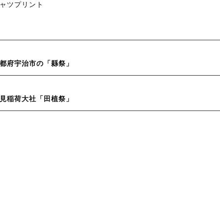
シャツプリント
都府宇治市の「縣祭」
見稲荷大社「田植祭」
:
: