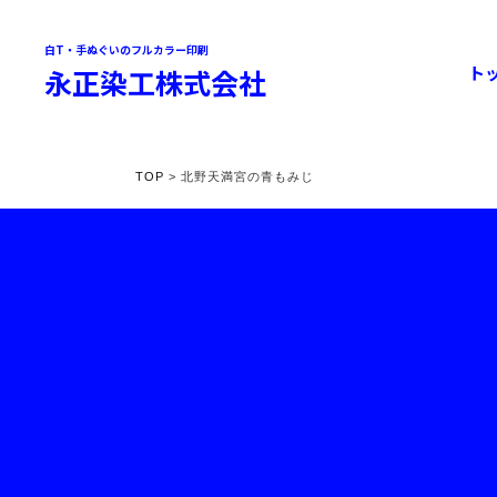
白T・手ぬぐいのフルカラー印刷
ト
永正染工株式会社
TOP
> 北野天満宮の青もみじ