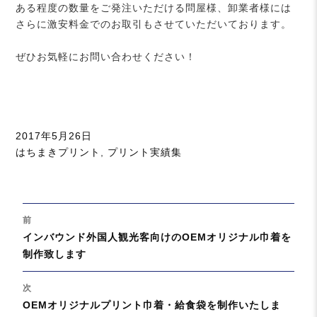
ある程度の数量をご発注いただける問屋様、卸業者様には
さらに激安料金でのお取引もさせていただいております。
ぜひお気軽にお問い合わせください！
投
2017年5月26日
稿
カ
はちまきプリント
,
プリント実績集
日:
テ
ゴ
リ
投
ー
前
稿
過
インバウンド外国人観光客向けのOEMオリジナル巾着を
ナ
去
制作致します
ビ
の
ゲ
投
次
ー
稿:
次
OEMオリジナルプリント巾着・給食袋を制作いたしま
シ