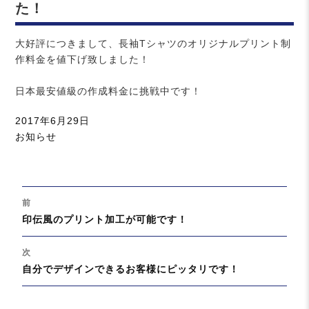
た！
大好評につきまして、長袖Tシャツのオリジナルプリント制
作料金を値下げ致しました！
日本最安値級の作成料金に挑戦中です！
投
2017年6月29日
稿
カ
お知らせ
日:
テ
ゴ
リ
投
ー
前
稿
過
印伝風のプリント加工が可能です！
ナ
去
ビ
の
次
ゲ
投
次
自分でデザインできるお客様にピッタリです！
ー
稿:
の
シ
投
ョ