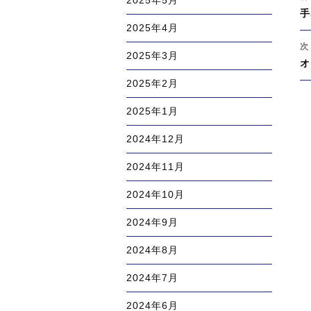
2025年5月
稿
過
手
ナ
2025年4月
去
ビ
の
次
ゲ
2025年3月
投
次
オ
ー
稿
の
シ
2025年2月
投
ョ
2025年1月
稿
ン
2024年12月
2024年11月
2024年10月
2024年9月
2024年8月
2024年7月
2024年6月