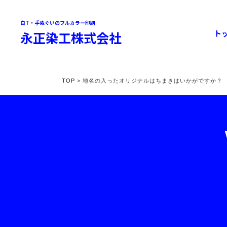
白T・手ぬぐいのフルカラー印刷
ト
永正染工株式会社
TOP
> 地名の入ったオリジナルはちまきはいかがですか？