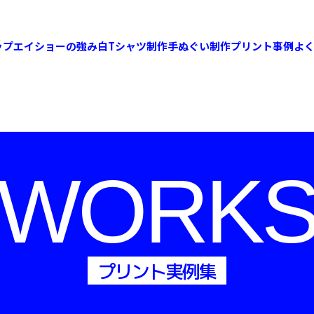
ップ
エイショーの強み
白Tシャツ制作
手ぬぐい制作
プリント事例
よ
WORK
プリント実例集