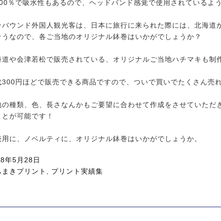
100％で吸水性もあるので、ヘッドバンド感覚で使用されているよ
ンバウンド外国人観光客は、日本に旅行に来られた際には、北海道
そうなので、各ご当地のオリジナル鉢巻はいかがでしょうか？
海道や会津若松で販売されている、オリジナルご当地ハチマキも制
代300円ほどで販売できる商品ですので、ついで買いでたくさん売
地の種類、色、長さなんかもご要望に合わせて作成をさせていただ
ことが可能です！
売用に、ノベルティに、オリジナル鉢巻はいかがでしょうか。
18年5月28日
ちまきプリント
,
プリント実績集