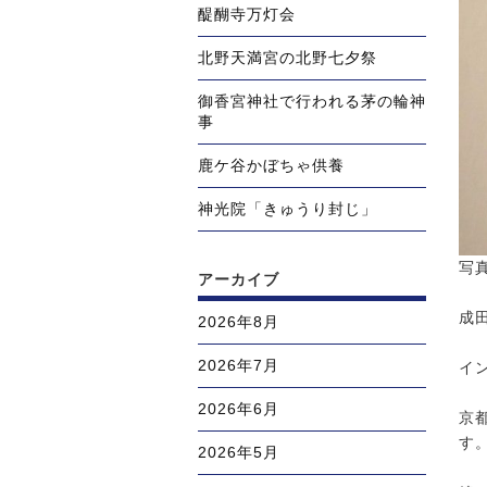
醍醐寺万灯会
北野天満宮の北野七夕祭
御香宮神社で行われる茅の輪神
事
鹿ケ谷かぼちゃ供養
神光院「きゅうり封じ」
写
アーカイブ
成
2026年8月
2026年7月
イ
2026年6月
京
す
2026年5月