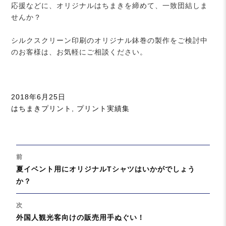
応援などに、オリジナルはちまきを締めて、一致団結しま
せんか？
シルクスクリーン印刷のオリジナル鉢巻の製作をご検討中
のお客様は、お気軽にご相談ください。
投
2018年6月25日
稿
カ
はちまきプリント
,
プリント実績集
日:
テ
ゴ
リ
投
ー
前
稿
過
夏イベント用にオリジナルTシャツはいかがでしょう
ナ
去
か？
ビ
の
ゲ
投
次
ー
稿:
次
外国人観光客向けの販売用手ぬぐい！
シ