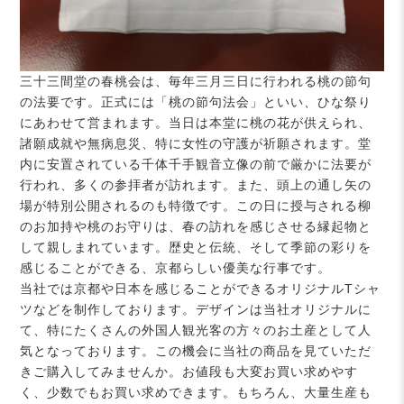
三十三間堂の春桃会は、毎年三月三日に行われる桃の節句
の法要です。正式には「桃の節句法会」といい、ひな祭り
にあわせて営まれます。当日は本堂に桃の花が供えられ、
諸願成就や無病息災、特に女性の守護が祈願されます。堂
内に安置されている千体千手観音立像の前で厳かに法要が
行われ、多くの参拝者が訪れます。また、頭上の通し矢の
場が特別公開されるのも特徴です。この日に授与される柳
のお加持や桃のお守りは、春の訪れを感じさせる縁起物と
して親しまれています。歴史と伝統、そして季節の彩りを
感じることができる、京都らしい優美な行事です。
当社では京都や日本を感じることができるオリジナルTシャ
ツなどを制作しております。デザインは当社オリジナルに
て、特にたくさんの外国人観光客の方々のお土産として人
気となっております。この機会に当社の商品を見ていただ
きご購入してみませんか。お値段も大変お買い求めやす
く、少数でもお買い求めできます。もちろん、大量生産も