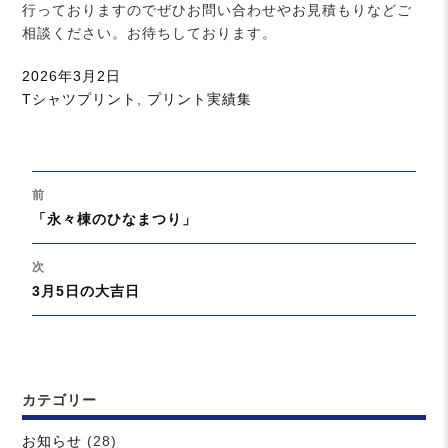
行っておりますのでぜひお問い合わせやお見積もりなどご
相談ください。お待ちしております。
投
2026年3月2日
稿
カ
Tシャツプリント
,
プリント実績集
日:
テ
ゴ
リ
投
ー
前
稿
過
「永々棟のひなまつり」
ナ
去
ビ
の
次
ゲ
投
次
3月5日の大吉日
ー
稿:
の
シ
投
ョ
稿:
ン
カテゴリー
お知らせ
(28)