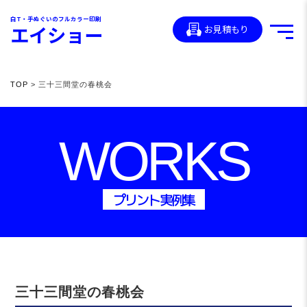
白T・手ぬぐいのフルカラー印刷
エイショー
お見積もり
TOP
> 三十三間堂の春桃会
WORKS
プリント実例集
三十三間堂の春桃会