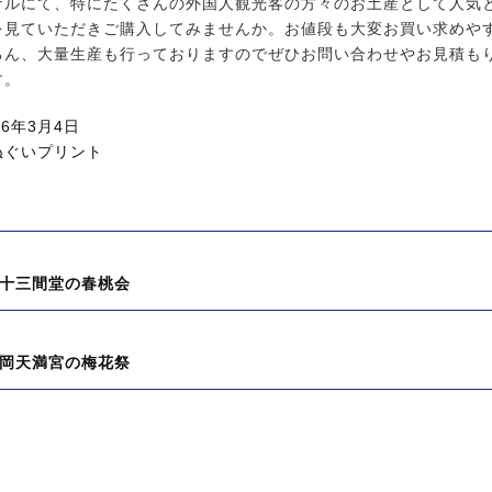
ナルにて、特にたくさんの外国人観光客の方々のお土産として人気
を見ていただきご購入してみませんか。お値段も大変お買い求めや
ろん、大量生産も行っておりますのでぜひお問い合わせやお見積も
す。
26年3月4日
ぬぐいプリント
十三間堂の春桃会
岡天満宮の梅花祭
:
: