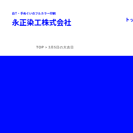
白T・手ぬぐいのフルカラー印刷
ト
永正染工株式会社
TOP
> 3月5日の大吉日