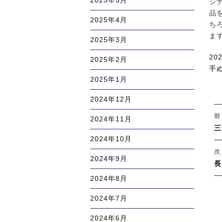
2025年5月
ジ
品
2025年4月
ち
ま
2025年3月
投
20
2025年2月
稿
カ
手
日:
テ
2025年1月
ゴ
2024年12月
リ
投
ー
前
2024年11月
稿
過
三
ナ
2024年10月
去
ビ
の
次
ゲ
2024年9月
投
次
長
ー
稿
の
シ
2024年8月
投
ョ
2024年7月
稿
ン
2024年6月