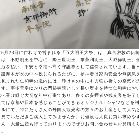
年5月28日に仁和寺で営まれる「五大明王大祭」は、真言密教の伝
とは、不動明王を中心に、降三世明王、軍荼利明王、大威徳明王、
災厄を払い、平安と幸福へ導く守護尊として信仰されています。当
、護摩木が炎の中へ投じられるたびに、参拝者は家内安全や無病息
に包まれた仁和寺の境内には、静けさの中にも力強い祈りの空気が
ます。宇多天皇ゆかりの門跡寺院として長い歴史を持つ仁和寺にお
代へ受け継ぐ大切な年中行事であり、多くの参拝者や観光客を魅了
社では京都や日本を感じることができるオリジナルTシャツなどを
ナルにて、特にたくさんの外国人観光客の方々のお土産として人気
を見ていただきご購入してみませんか。お値段も大変お買い求めや
ろん、大量生産も行っておりますのでぜひお問い合わせやお見積も
す。