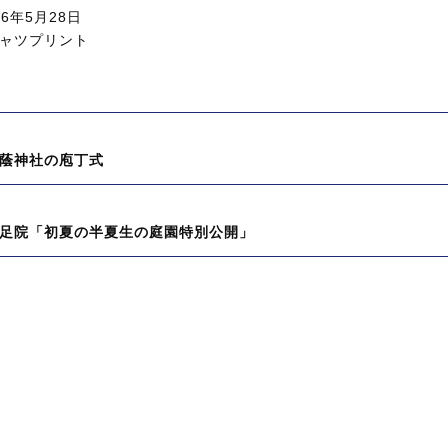
26年5月28日
シャツプリント
蔭神社の庖丁式
足院「初夏の半夏生の庭園特別公開」
:
: