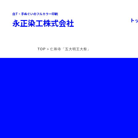
白T・手ぬぐいのフルカラー印刷
ト
永正染工株式会社
TOP
> 仁和寺「五大明王大祭」