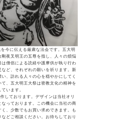
統を今に伝える厳粛な法会です。五大明
金剛夜叉明王の五尊を指し、人々の煩悩
日は僧侶による読経や護摩供が執り行わ
災など、それぞれの願いを祈ります。新
漂い、訪れる人々の心を穏やかにしてく
いて、五大明王大祭は密教文化の精神を
しています。
制作しております。デザインは当社オリ
となっております。この機会に当社の商
すく、少数でもお買い求めできます。も
りなどご相談ください。お待ちしており