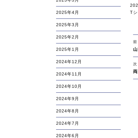
2025年5月
投
20
稿
カ
T
2025年4月
日:
テ
2025年3月
ゴ
リ
2025年2月
投
ー
前
稿
過
山
2025年1月
ナ
去
ビ
2024年12月
の
次
ゲ
投
次
両
ー
2024年11月
稿
の
シ
投
2024年10月
ョ
稿
ン
2024年9月
2024年8月
2024年7月
2024年6月