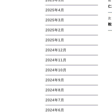
2025年5月
前
稿
過
仁
ナ
2025年4月
去
ビ
の
次
ゲ
2025年3月
投
次
鞍
ー
稿
の
2025年2月
シ
投
ョ
2025年1月
稿
ン
2024年12月
2024年11月
2024年10月
2024年9月
2024年8月
2024年7月
2024年6月