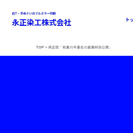
白T・手ぬぐいのフルカラー印刷
ト
永正染工株式会社
TOP
> 両足院「初夏の半夏生の庭園特別公開」