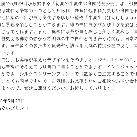
足院で5月29日から始まる「初夏の半夏生の庭園特別公開」は、初
院は建仁寺塔頭の一つとして知られ、静寂に包まれた美しい庭園を
時期に葉の一部が白く変化する珍しい植物「半夏生（はんげしょう
的な景色を楽しむことができます。緑の中に白が浮かび上がる姿は
じさせてくれます。また、庭園には苔や青もみじも美しく調和し、
。歴史ある禅寺の静かな雰囲気の中で自然と向き合う時間は、日常
ます。毎年多くの参拝者や観光客が訪れる人気の特別公開であり、
ています。
社では、お客様が考えたデザインをそのままオリジナルTシャツにし
類も豊富にそろえており自由に選ぶことができます。インクジェッ
とができ、シルクスクリーンプリントでは数多くご注文することで
す。とても簡単ですので、お気軽にお見積もりのご相談やお問い合
きますので、ぜひご連絡ください。お待ちしております。
26年5月29日
ぬぐいプリント