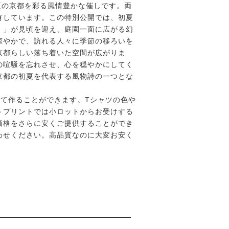
夏の京都を彩る風情豊かな催しです。両
有しています。この特別公開では、初夏
）」が見頃を迎え、庭園一面に広がる幻
涼やかで、訪れる人々に季節の移ろいを
京都らしい落ち着いた空間が広がりま
の喧騒を忘れさせ、心を穏やかにしてく
京都の初夏を代表する風物詩の一つとな
て作ることができます。Tシャツの色や
トプリントでは小ロットからお受けする
価格をさらに安くご提供することができ
わせください。高品質なのに大変お安く