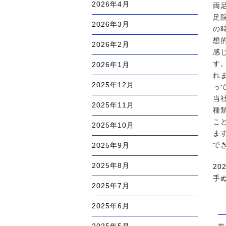
2026年4月
両
足
2026年3月
の
想
2026年2月
感
す
2026年1月
れ
2025年12月
っ
当
2025年11月
種
こ
2025年10月
ま
で
2025年9月
2025年8月
投
20
稿
カ
手
2025年7月
日:
テ
ゴ
2025年6月
リ
投
ー